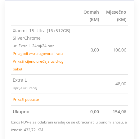
Odmah
Mjesečno
(KM)
(KM)
Xiaomi 15 Ultra (16+512GB)
SilverChrome
uz Extra L 24mj/24 rate
0,00
106,06
Prilagodi vrstu ugovora i ratu
Prikaži cijenu uređaja uz drugi
paket
Extra L
48,00
Opcija uz uređaj
Prikaži popuste
Ukupno
0,00
154,06
Iznos PDV-a za odabrani uređaj će se obračunati u punom iznosu, a
iznosi: 432,72 KM