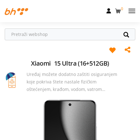
0
Mobilna
Fiksna
Internet
Televizija
Xiaomi
15 Ultra (16+512GB)
Uređaj možete dodatno zaštiti osiguranjem
Dom
koje pokriva štete nastale fizičkim
Uređaji
oštećenjem, krađom, vodom, vatrom…
Pogodnosti
Akcije
Podrška