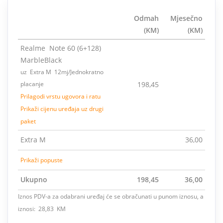
Odmah
Mjesečno
(KM)
(KM)
Realme Note 60 (6+128)
MarbleBlack
uz Extra M 12mj/Jednokratno
placanje
198,45
Prilagodi vrstu ugovora i ratu
Prikaži cijenu uređaja uz drugi
paket
Extra M
36,00
Prikaži popuste
Ukupno
198,45
36,00
Iznos PDV-a za odabrani uređaj će se obračunati u punom iznosu, a
iznosi: 28,83 KM