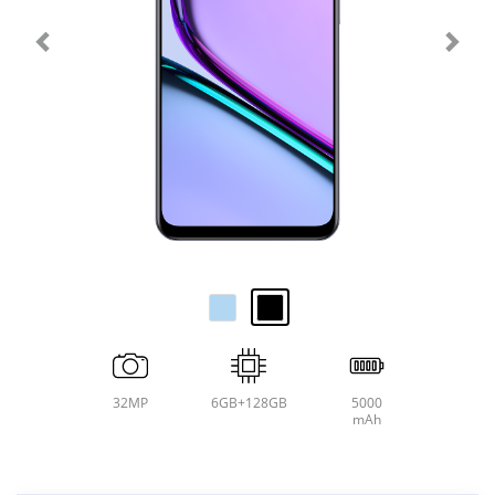
32MP
6GB+128GB
5000
mAh