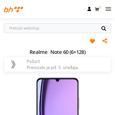
0
Mobilna
Fiksna
Internet
Televizija
Realme
Note 60 (6+128)
Požuri!
Dom
Preostalo je još 5 uređaja.
Uređaji
Pogodnosti
Akcije
Podrška