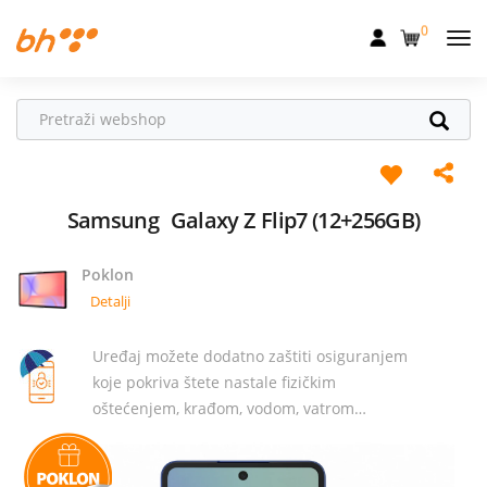
0
Mobilna
Fiksna
Internet
Televizija
Samsung
Galaxy Z Flip7 (12+256GB)
Dom
Poklon
Uređaji
Detalji
Pogodnosti
Uređaj možete dodatno zaštiti osiguranjem
koje pokriva štete nastale fizičkim
Akcije
oštećenjem, krađom, vodom, vatrom…
Podrška