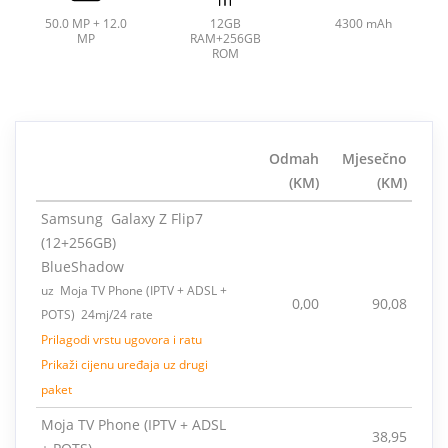
50.0 MP + 12.0
12GB
4300 mAh
MP
RAM+256GB
ROM
Odmah
Mjesečno
(KM)
(KM)
Samsung Galaxy Z Flip7
(12+256GB)
BlueShadow
uz Moja TV Phone (IPTV + ADSL +
0,00
90,08
POTS) 24mj/24 rate
Prilagodi vrstu ugovora i ratu
Prikaži cijenu uređaja uz drugi
paket
Moja TV Phone (IPTV + ADSL
38,95