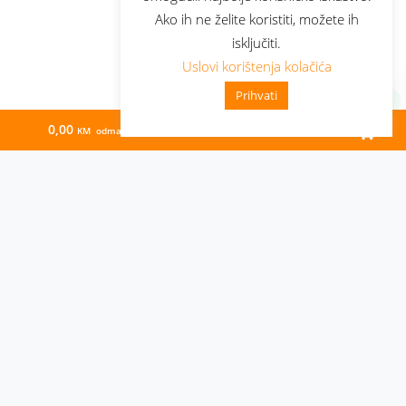
Ako ih ne želite koristiti, možete ih
isključiti.
Uslovi korištenja kolačića
Prihvati
0,00
129,03
KM odmah
KM/mj
Administracija
Nabavke i pozivi