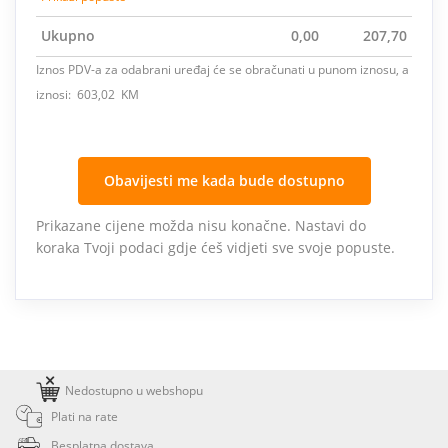
Ukupno
0,00
207,70
Iznos PDV-a za odabrani uređaj će se obračunati u punom iznosu, a
iznosi: 603,02 KM
Obavijesti me kada bude dostupno
Prikazane cijene možda nisu konačne. Nastavi do
koraka Tvoji podaci gdje ćeš vidjeti sve svoje popuste.
Nedostupno u webshopu
Plati na rate
Besplatna dostava