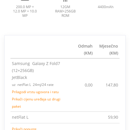
200.0 MP +
12GM
4400mAh
12.0 MP + 10.0
RAM+256GB
MP
ROM
Odmah
Mjesečno
(KM)
(KM)
Samsung Galaxy Z Fold7
(12+256GB)
JetBlack
uz netFlat L 24mj/24 rate
0,00
147,80
Prilagodi vrstu ugovora i ratu
Prikaži cijenu uređaja uz drugi
paket
netFlat L
59,90
Prikaži popuste