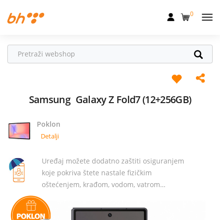
0
Mobilna
Fiksna
Internet
Televizija
Samsung
Galaxy Z Fold7 (12+256GB)
Dom
Poklon
Uređaji
Detalji
Pogodnosti
Uređaj možete dodatno zaštiti osiguranjem
koje pokriva štete nastale fizičkim
Akcije
oštećenjem, krađom, vodom, vatrom…
Podrška