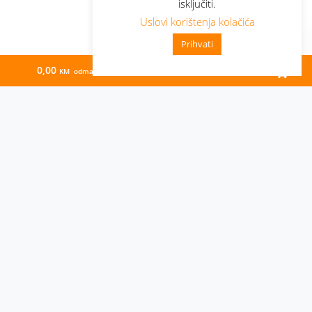
isključiti.
Uslovi korištenja kolačića
Prihvati
0,00
207,70
KM odmah
KM/mj
Administracija
Nabavke i pozivi
Karijera