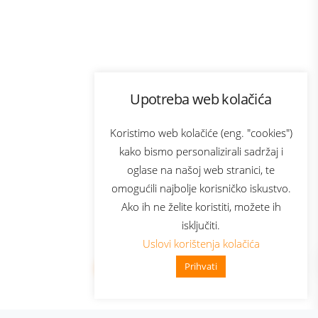
Program lojalnosti
Upotreba web kolačića
ecom
Bonus plus
usluga
Prijava za newsletter
Koristimo web kolačiće (eng. "cookies")
kako bismo personalizirali sadržaj i
oglase na našoj web stranici, te
Telecom
omogućili najbolje korisničko iskustvo.
Ako ih ne želite koristiti, možete ih
isključiti.
Uslovi korištenja kolačića
Prihvati
👋 Zdravo, kako mogu pomoći?