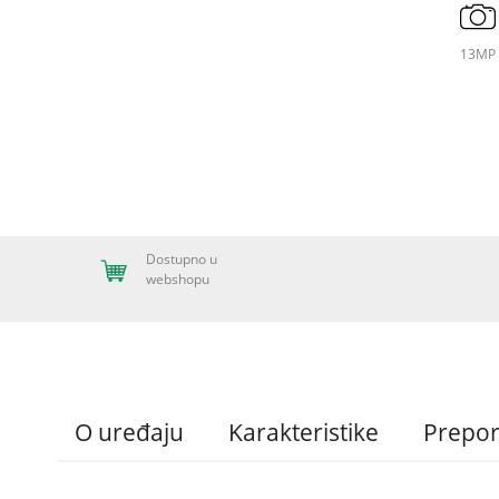
13MP
Dostupno u
webshopu
O uređaju
Karakteristike
Prepo