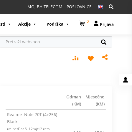
Pretraga:
MOJ BH TELECOM
POSLOVNICE
0
sti
Akcije
Podrška
Prijava
Odmah
Mjesečno
(KM)
(KM)
Realme Note 70T (4+256)
Black
uz netFlat 5 12mj/12 rata