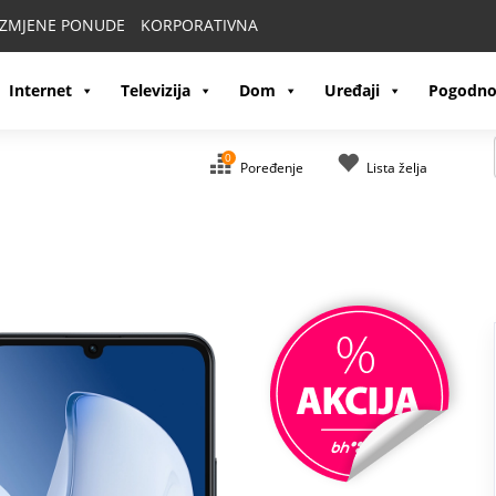
IZMJENE PONUDE
KORPORATIVNA
Internet
Televizija
Dom
Uređaji
Pogodno
0
Poređenje
Lista želja