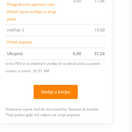
0,00
17,34
Prilagodi vrstu ugovora i ratu
Prikaži cijenu uređaja uz drugi
paket
netFlat 5
19,90
Prikaži popuste
Ukupno
0,00
37,24
Iznos PDV-a za odabrani uređaj će se obračunati u punom
iznosu, a iznosi: 35,37 KM
Dodaj u korpu
Prikazane cijene možda nisu konačne. Nastavi do koraka
Tvoji podaci gdje ćeš vidjeti sve svoje popuste.