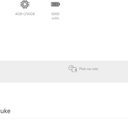
4GB+256GB
6000
mAh
Plati na rate
ruke