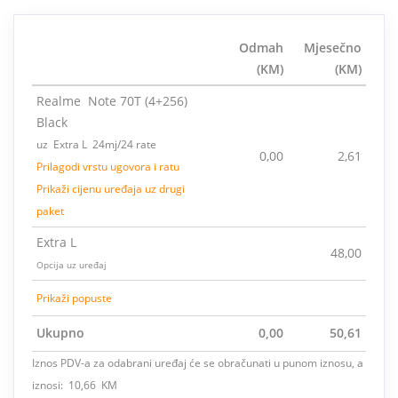
Odmah
Mjesečno
(KM)
(KM)
Realme Note 70T (4+256)
Black
uz Extra L 24mj/24 rate
0,00
2,61
Prilagodi vrstu ugovora i ratu
Prikaži cijenu uređaja uz drugi
paket
Extra L
48,00
Opcija uz uređaj
Prikaži popuste
Ukupno
0,00
50,61
Iznos PDV-a za odabrani uređaj će se obračunati u punom iznosu, a
iznosi: 10,66 KM