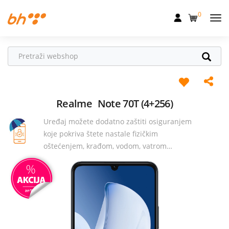
0
Mobilna
Fiksna
Internet
Televizija
Realme
Note 70T (4+256)
Uređaj možete dodatno zaštiti osiguranjem
Dom
koje pokriva štete nastale fizičkim
Uređaji
oštećenjem, krađom, vodom, vatrom…
Pogodnosti
Akcije
Podrška