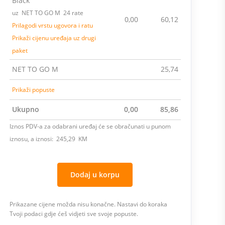
Black
uz NET TO GO M 24 rate
0,00
60,12
Prilagodi vrstu ugovora i ratu
Prikaži cijenu uređaja uz drugi
paket
NET TO GO M
25,74
Prikaži popuste
Ukupno
0,00
85,86
Iznos PDV-a za odabrani uređaj će se obračunati u punom
iznosu, a iznosi: 245,29 KM
Dodaj u korpu
Prikazane cijene možda nisu konačne. Nastavi do koraka
Tvoji podaci gdje ćeš vidjeti sve svoje popuste.