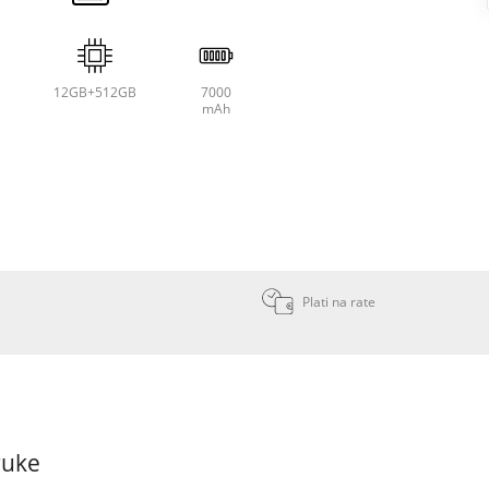
12GB+512GB
7000
mAh
Plati na rate
ruke