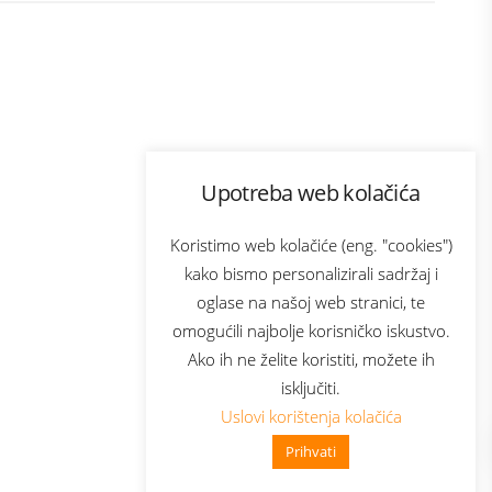
Program lojalnosti
Upotreba web kolačića
ecom
Bonus plus
usluga
Prijava za newsletter
Koristimo web kolačiće (eng. "cookies")
kako bismo personalizirali sadržaj i
oglase na našoj web stranici, te
Telecom
omogućili najbolje korisničko iskustvo.
Ako ih ne želite koristiti, možete ih
isključiti.
Uslovi korištenja kolačića
Prihvati
👋 Zdravo, kako mogu pomoći?