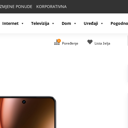
IZMJENE PONUDE
KORPORATIVNA
Internet
Televizija
Dom
Uređaji
Pogodno
0
Poređenje
Lista želja