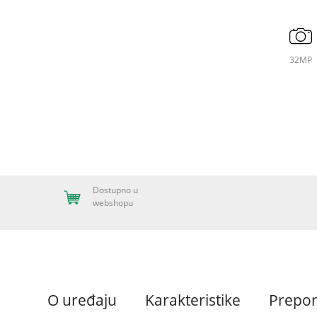
32MP
Dostupno u
webshopu
O uređaju
Karakteristike
Prepo