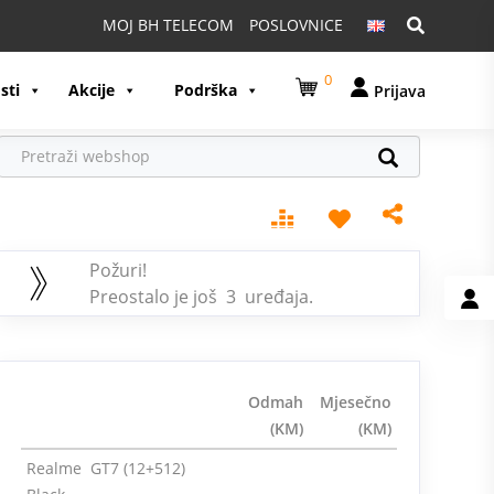
Pretraga:
MOJ BH TELECOM
POSLOVNICE
0
sti
Akcije
Podrška
Prijava
Požuri!
Preostalo je još 3 uređaja.
Odmah
Mjesečno
(KM)
(KM)
Realme GT7 (12+512)