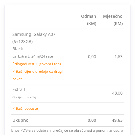
Odmah
Mjesečno
(KM)
(KM)
Samsung Galaxy A07
(6+128GB)
Black
uz Extra L 24mj/24 rate
0,00
1,63
Prilagodi vrstu ugovora i ratu
Prikaži cijenu uređaja uz drugi
paket
Extra L
48,00
Opcija uz uređaj
Prikaži popuste
Ukupno
0,00
49,63
Iznos PDV-a za odabrani uređaj će se obračunati u punom iznosu, a