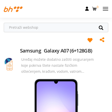
0
Mobilna
Fiksna
Internet
Televizija
Samsung
Galaxy A07 (6+128GB)
Uređaj možete dodatno zaštiti osiguranjem
Dom
koje pokriva štete nastale fizičkim
Uređaji
oštećenjem, krađom, vodom, vatrom…
Pogodnosti
Akcije
Podrška