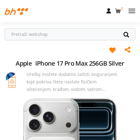
0
Mobilna
Fiksna
Internet
Televizija
Apple
iPhone 17 Pro Max 256GB Silver
Uređaj možete dodatno zaštiti osiguranjem
Dom
koje pokriva štete nastale fizičkim
Uređaji
oštećenjem, krađom, vodom, vatrom…
Pogodnosti
Akcije
Podrška