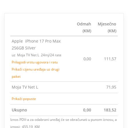
Odmah
Mjesečno
(KM)
(KM)
Apple iPhone 17 Pro Max
256GB Silver
uz Moja TV Net L 24mj/24 rate
0,00
111,57
Prilagodi vrstu ugovora i ratu
Prikaži cijenu uređaja uz drugi
paket
Moja TV Net L
71,95
Prikaži popuste
Ukupno
0,00
183,52
Iznos PDV-a za odabrani uređaj će se obračunati u punom iznosu, a
iznosi: 455,19 KM