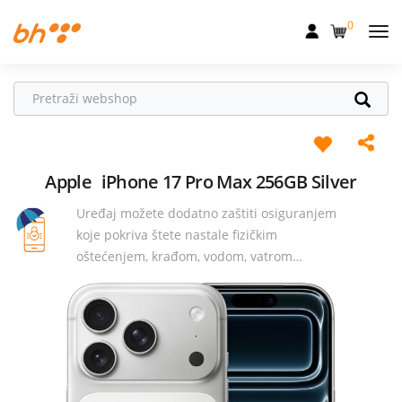
0
Mobilna
Fiksna
Internet
Televizija
Apple
iPhone 17 Pro Max 256GB Silver
Uređaj možete dodatno zaštiti osiguranjem
Dom
koje pokriva štete nastale fizičkim
Uređaji
oštećenjem, krađom, vodom, vatrom…
Pogodnosti
Akcije
Podrška