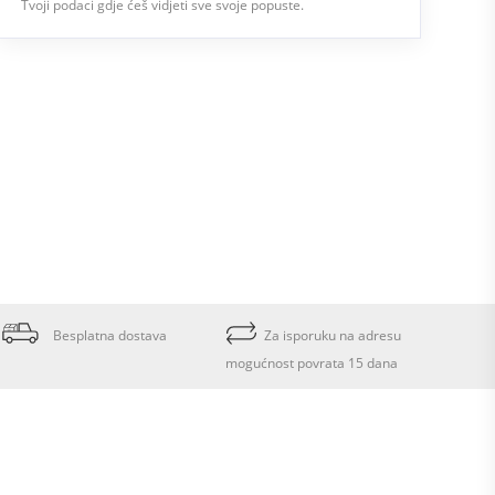
Tvoji podaci gdje ćeš vidjeti sve svoje popuste.
Besplatna dostava
Za isporuku na adresu
mogućnost povrata 15 dana