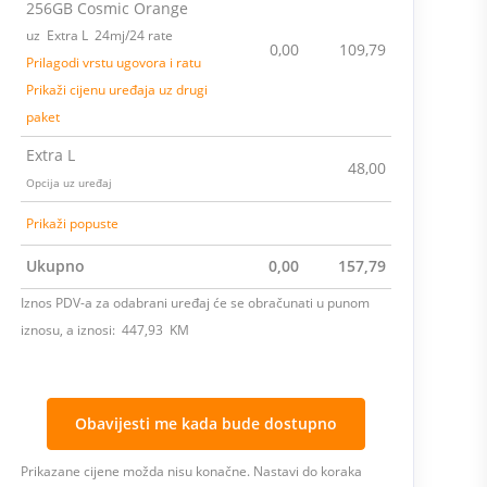
256GB Cosmic Orange
uz Extra L 24mj/24 rate
0,00
109,79
Prilagodi vrstu ugovora i ratu
Prikaži cijenu uređaja uz drugi
paket
Extra L
48,00
Opcija uz uređaj
Prikaži popuste
Ukupno
0,00
157,79
Iznos PDV-a za odabrani uređaj će se obračunati u punom
iznosu, a iznosi: 447,93 KM
Obavijesti me kada bude dostupno
Prikazane cijene možda nisu konačne. Nastavi do koraka