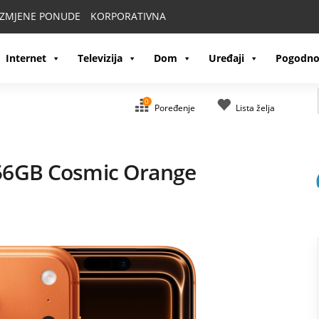
IZMJENE PONUDE
KORPORATIVNA
Internet
Televizija
Dom
Uređaji
Pogodno
0
Poređenje
Lista želja
256GB Cosmic Orange