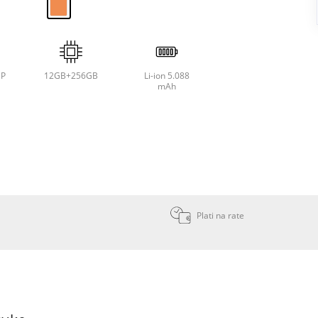
P
12GB+256GB
Li-ion 5.088
mAh
Plati na rate