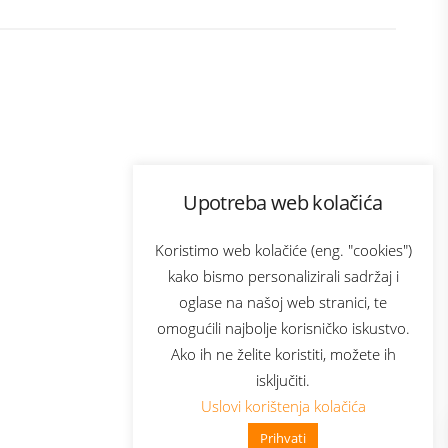
Program lojalnosti
Upotreba web kolačića
ecom
Bonus plus
usluga
Prijava za newsletter
Koristimo web kolačiće (eng. "cookies")
kako bismo personalizirali sadržaj i
oglase na našoj web stranici, te
Telecom
omogućili najbolje korisničko iskustvo.
Ako ih ne želite koristiti, možete ih
isključiti.
Uslovi korištenja kolačića
Prihvati
👋 Zdravo, kako mogu pomoći?