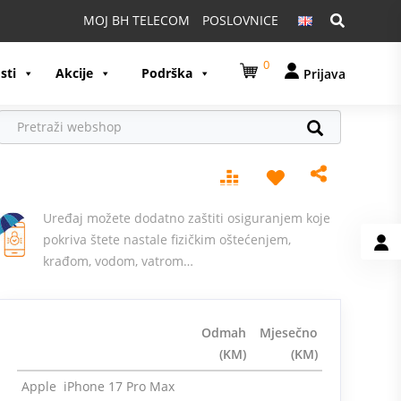
Pretraga:
MOJ BH TELECOM
POSLOVNICE
0
sti
Akcije
Podrška
Prijava
Uređaj možete dodatno zaštiti osiguranjem koje
pokriva štete nastale fizičkim oštećenjem,
krađom, vodom, vatrom…
Odmah
Mjesečno
(KM)
(KM)
Apple iPhone 17 Pro Max