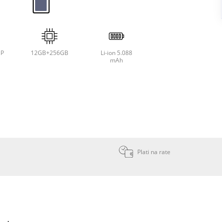
P
12GB+256GB
Li-ion 5.088
mAh
Plati na rate