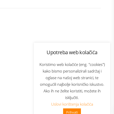
Program lojalnosti
Upotreba web kolačića
ecom
Bonus plus
usluga
Prijava za newsletter
Koristimo web kolačiće (eng. "cookies")
kako bismo personalizirali sadržaj i
oglase na našoj web stranici, te
Telecom
omogućili najbolje korisničko iskustvo.
Ako ih ne želite koristiti, možete ih
isključiti.
Uslovi korištenja kolačića
Prihvati
👋 Zdravo, kako mogu pomoći?