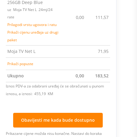
256GB Deep Blue
uz Moja TV Net L 24mj/24
rate
0,00
111,57
Prilagodi vrstu ugovora i ratu
Prikaži cijenu uređaja uz drugi
paket
Moja TV Net L
71,95
Prikaži popuste
Ukupno
0,00
183,52
Iznos PDV-a za odabrani uređaj će se obračunati u punom
iznosu, a iznosi: 455,19 KM
Obavijesti me kada bude dostupno
Prikazane cijene možda nisu konačne. Nastavi do koraka