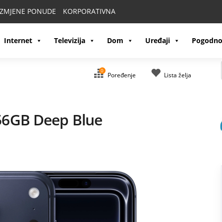
IZMJENE PONUDE
KORPORATIVNA
Internet
Televizija
Dom
Uređaji
Pogodno
0
Poređenje
Lista želja
56GB Deep Blue