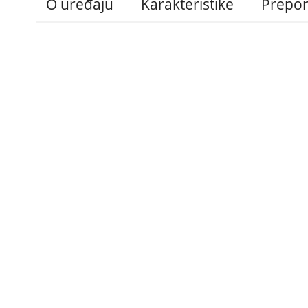
O uređaju
Karakteristike
Prepo
Administracija
B2B
Nabavke i pozivi
Veleprodaja
Karijera
Partneri
Pristup informacijama
Sponzorstva
Arhiva vijesti
Donacije
Arhiva obavijesti
BH Telecom i SFF – 
filmske priče