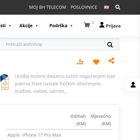
Pretraga:
MOJ BH TELECOM
POSLOVNICE
0
sti
Akcije
Podrška
Prijava
Uređaj možete dodatno zaštiti osiguranjem koje
pokriva štete nastale fizičkim oštećenjem,
krađom, vodom, vatrom…
Odmah
Mjesečno
(KM)
(KM)
Apple iPhone 17 Pro Max