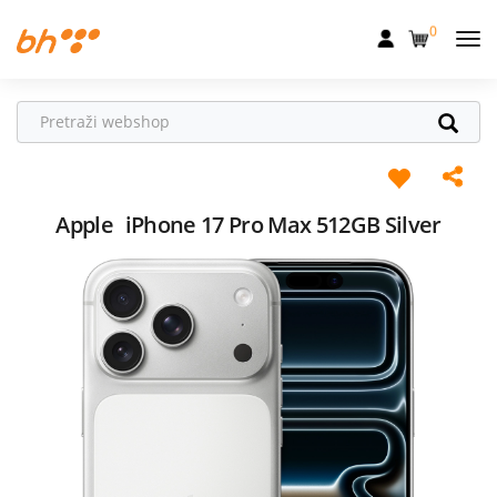
0
Mobilna
Fiksna
Internet
Televizija
Apple
iPhone 17 Pro Max 512GB Silver
Dom
Uređaji
Pogodnosti
Akcije
Podrška