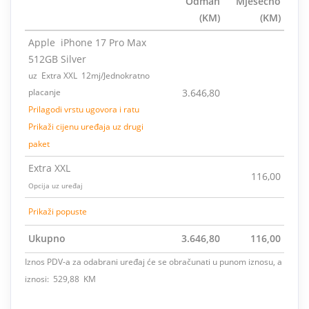
Odmah
Mjesečno
(KM)
(KM)
Apple iPhone 17 Pro Max
512GB Silver
uz Extra XXL 12mj/Jednokratno
placanje
3.646,80
Prilagodi vrstu ugovora i ratu
Prikaži cijenu uređaja uz drugi
paket
Extra XXL
116,00
Opcija uz uređaj
Prikaži popuste
Ukupno
3.646,80
116,00
Iznos PDV-a za odabrani uređaj će se obračunati u punom iznosu, a
iznosi: 529,88 KM