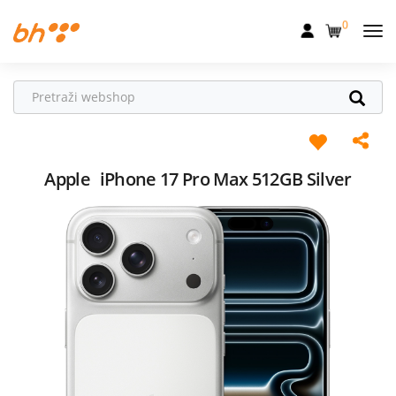
0
Mobilna
Fiksna
Internet
Televizija
Apple
iPhone 17 Pro Max 512GB Silver
Dom
Uređaji
Pogodnosti
Akcije
Podrška