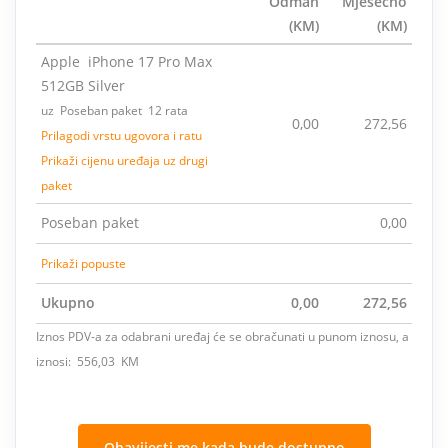
Odmah
Mjesečno
(KM)
(KM)
Apple iPhone 17 Pro Max
512GB Silver
uz Poseban paket 12 rata
0,00
272,56
Prilagodi vrstu ugovora i ratu
Prikaži cijenu uređaja uz drugi
paket
Poseban paket
0,00
Prikaži popuste
Ukupno
0,00
272,56
Iznos PDV-a za odabrani uređaj će se obračunati u punom iznosu, a
iznosi: 556,03 KM
Obavijesti me kada bude dostupno