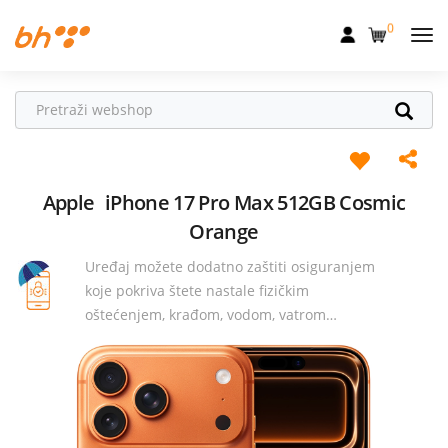
0
Mobilna
Fiksna
Internet
Televizija
Apple
iPhone 17 Pro Max 512GB Cosmic
Orange
Dom
Uređaj možete dodatno zaštiti osiguranjem
Uređaji
koje pokriva štete nastale fizičkim
oštećenjem, krađom, vodom, vatrom…
Pogodnosti
Akcije
Podrška