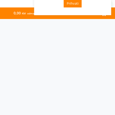
Prihvati
0,00
177,87
KM odmah
KM/mj
Administracija
Nabavke i pozivi
Karijera
Pristup informacijama
Arhiva vijesti