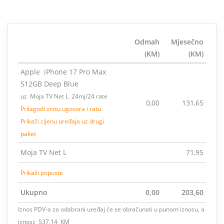
Odmah
Mjesečno
(KM)
(KM)
Apple iPhone 17 Pro Max
512GB Deep Blue
uz Moja TV Net L 24mj/24 rate
0,00
131,65
Prilagodi vrstu ugovora i ratu
Prikaži cijenu uređaja uz drugi
paket
Moja TV Net L
71,95
Prikaži popuste
Ukupno
0,00
203,60
Iznos PDV-a za odabrani uređaj će se obračunati u punom iznosu, a
iznosi: 537,14 KM