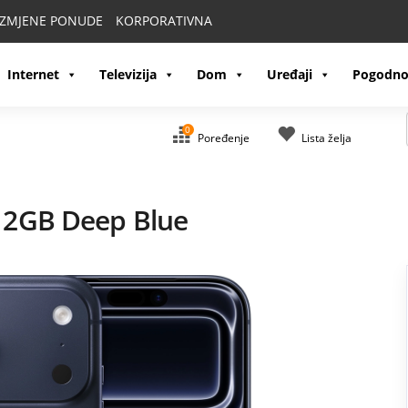
IZMJENE PONUDE
KORPORATIVNA
Internet
Televizija
Dom
Uređaji
Pogodno
0
Poređenje
Lista želja
12GB Deep Blue