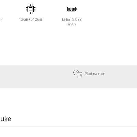
P
12GB+512GB
Li-ion 5.088
mAh
Plati na rate
ruke