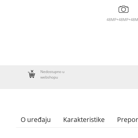
48MP+48MP+48M
Nedostupno u
webshopu
O uređaju
Karakteristike
Prepo