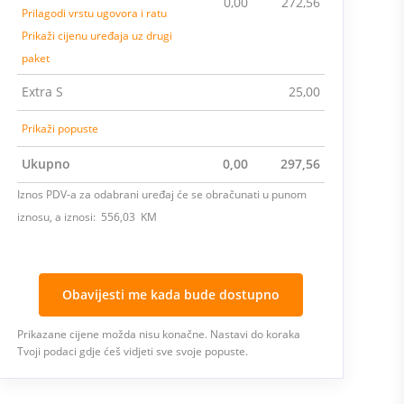
0,00
272,56
Prilagodi vrstu ugovora i ratu
Prikaži cijenu uređaja uz drugi
paket
Extra S
25,00
Prikaži popuste
Ukupno
0,00
297,56
Iznos PDV-a za odabrani uređaj će se obračunati u punom
iznosu, a iznosi: 556,03 KM
Obavijesti me kada bude dostupno
Prikazane cijene možda nisu konačne. Nastavi do koraka
Tvoji podaci gdje ćeš vidjeti sve svoje popuste.