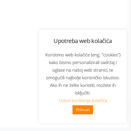
Program lojalnosti
Upotreba web kolačića
ecom
Bonus plus
usluga
Prijava za newsletter
Koristimo web kolačiće (eng. "cookies")
kako bismo personalizirali sadržaj i
oglase na našoj web stranici, te
Telecom
omogućili najbolje korisničko iskustvo.
Ako ih ne želite koristiti, možete ih
isključiti.
Uslovi korištenja kolačića
Prihvati
👋 Zdravo, kako mogu pomoći?