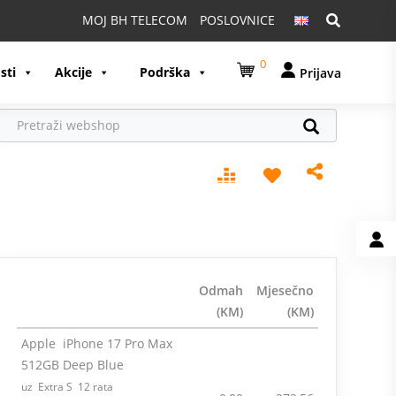
Pretraga:
MOJ BH TELECOM
POSLOVNICE
0
sti
Akcije
Podrška
Prijava
Odmah
Mjesečno
(KM)
(KM)
Apple iPhone 17 Pro Max
512GB Deep Blue
uz Extra S 12 rata