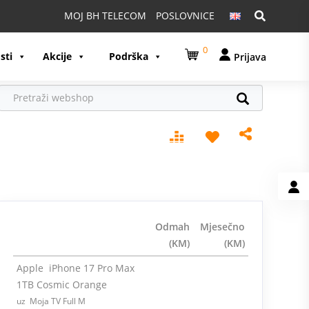
Pretraga:
MOJ BH TELECOM
POSLOVNICE
0
sti
Akcije
Podrška
Prijava
Odmah
Mjesečno
(KM)
(KM)
Apple iPhone 17 Pro Max
1TB Cosmic Orange
uz Moja TV Full M