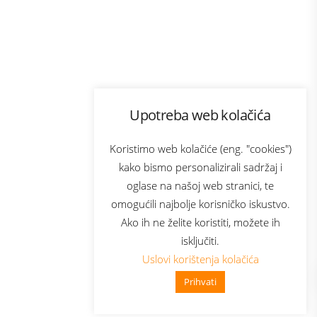
Program lojalnosti
Upotreba web kolačića
ecom
Bonus plus
usluga
Prijava za newsletter
Koristimo web kolačiće (eng. "cookies")
kako bismo personalizirali sadržaj i
oglase na našoj web stranici, te
Telecom
omogućili najbolje korisničko iskustvo.
Ako ih ne želite koristiti, možete ih
isključiti.
Uslovi korištenja kolačića
Prihvati
👋 Zdravo, kako mogu pomoći?