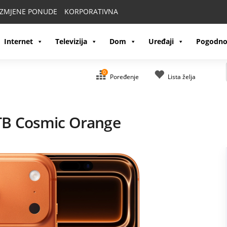
IZMJENE PONUDE
KORPORATIVNA
Internet
Televizija
Dom
Uređaji
Pogodno
0
Poređenje
Lista želja
TB Cosmic Orange