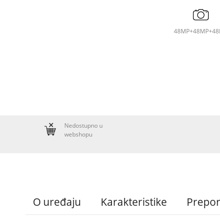
48MP+48MP+4
Nedostupno u
webshopu
O uređaju
Karakteristike
Prepo