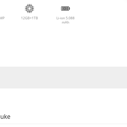
8MP
12GB+1TB
Li-ion 5.088
mAh
ruke