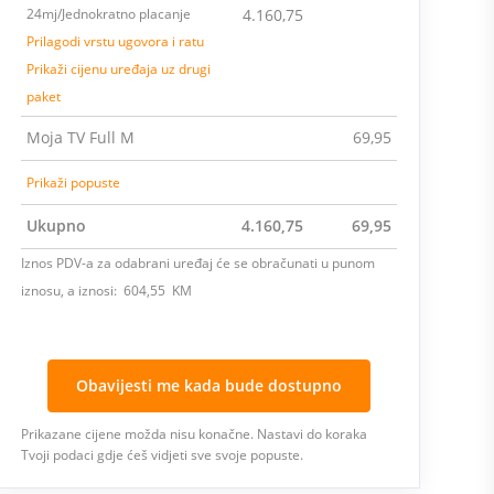
24mj/Jednokratno placanje
4.160,75
Prilagodi vrstu ugovora i ratu
Prikaži cijenu uređaja uz drugi
paket
Moja TV Full M
69,95
Prikaži popuste
Ukupno
4.160,75
69,95
Iznos PDV-a za odabrani uređaj će se obračunati u punom
iznosu, a iznosi: 604,55 KM
Obavijesti me kada bude dostupno
Prikazane cijene možda nisu konačne. Nastavi do koraka
Tvoji podaci gdje ćeš vidjeti sve svoje popuste.