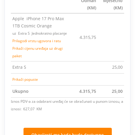
Odmah
Mjesečno
(KM)
(KM)
Apple iPhone 17 Pro Max
1TB Cosmic Orange
uz Extra S Jednokratno placanje
4.315,75
Prilagodi vrstu ugovora i ratu
Prikaži cijenu uređaja uz drugi
paket
Extra S
25,00
Prikaži popuste
Ukupno
4.315,75
25,00
Iznos PDV-a za odabrani uređaj će se obračunati u punom iznosu, a
iznosi: 627,07 KM
Obavijesti me kada bude dostupno