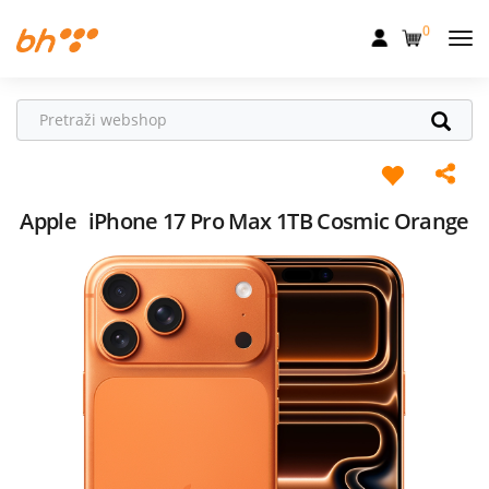
0
Mobilna
Fiksna
Internet
Televizija
Apple
iPhone 17 Pro Max 1TB Cosmic Orange
Dom
Uređaji
Pogodnosti
Akcije
Podrška