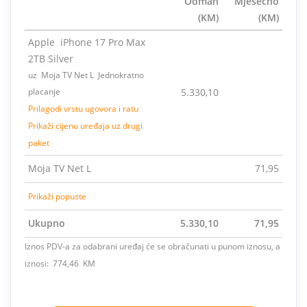
Odmah
Mjesečno
(KM)
(KM)
Apple iPhone 17 Pro Max
2TB Silver
uz Moja TV Net L Jednokratno
placanje
5.330,10
Prilagodi vrstu ugovora i ratu
Prikaži cijenu uređaja uz drugi
paket
Moja TV Net L
71,95
Prikaži popuste
Ukupno
5.330,10
71,95
Iznos PDV-a za odabrani uređaj će se obračunati u punom iznosu, a
iznosi: 774,46 KM