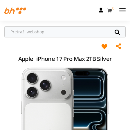
0
Mobilna
Fiksna
Internet
Televizija
Apple
iPhone 17 Pro Max 2TB Silver
Dom
Uređaji
Pogodnosti
Akcije
Podrška