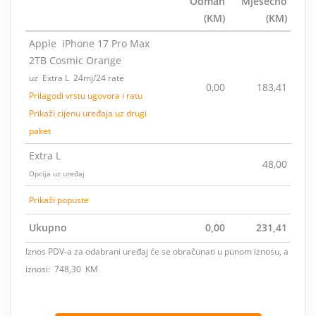
Odmah
Mjesečno
(KM)
(KM)
Apple iPhone 17 Pro Max
2TB Cosmic Orange
uz Extra L 24mj/24 rate
0,00
183,41
Prilagodi vrstu ugovora i ratu
Prikaži cijenu uređaja uz drugi
paket
Extra L
48,00
Opcija uz uređaj
Prikaži popuste
Ukupno
0,00
231,41
Iznos PDV-a za odabrani uređaj će se obračunati u punom iznosu, a
iznosi: 748,30 KM