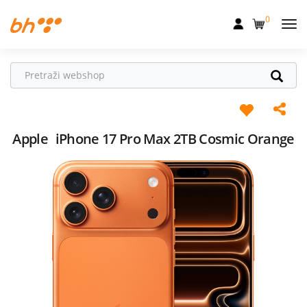
0
Mobilna
Fiksna
Internet
Televizija
Apple
iPhone 17 Pro Max 2TB Cosmic Orange
Dom
Uređaji
Pogodnosti
Akcije
Podrška