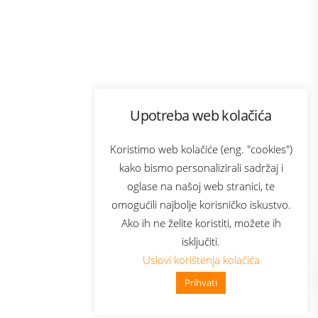
Program lojalnosti
Upotreba web kolačića
ecom
Bonus plus
usluga
Prijava za newsletter
Koristimo web kolačiće (eng. "cookies")
kako bismo personalizirali sadržaj i
oglase na našoj web stranici, te
Telecom
omogućili najbolje korisničko iskustvo.
Ako ih ne želite koristiti, možete ih
isključiti.
Uslovi korištenja kolačića
Prihvati
👋 Zdravo, kako mogu pomoći?