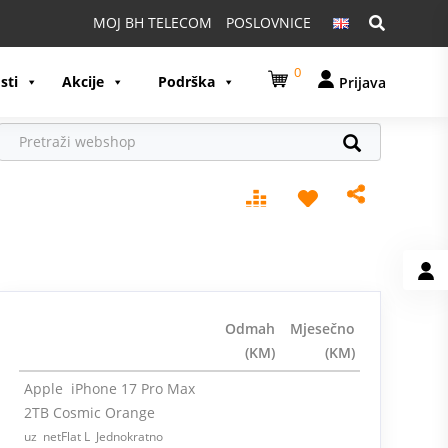
Pretraga:
MOJ BH TELECOM
POSLOVNICE
0
sti
Akcije
Podrška
Prijava
Odmah
Mjesečno
(KM)
(KM)
Apple iPhone 17 Pro Max
2TB Cosmic Orange
uz netFlat L Jednokratno