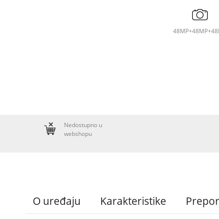
48MP+48MP+4
Nedostupno u
webshopu
O uređaju
Karakteristike
Prepo