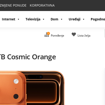
IZMJENE PONUDE
KORPORATIVNA
Internet
Televizija
Dom
Uređaji
Pogodno
0
Poređenje
Lista želja
TB Cosmic Orange