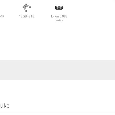
8MP
12GB+2TB
Li-ion 5.088
mAh
ruke