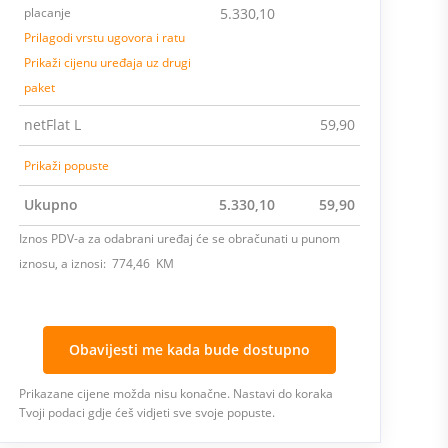
placanje
5.330,10
Prilagodi vrstu ugovora i ratu
Prikaži cijenu uređaja uz drugi
paket
netFlat L
59,90
Prikaži popuste
Ukupno
5.330,10
59,90
Iznos PDV-a za odabrani uređaj će se obračunati u punom
iznosu, a iznosi: 774,46 KM
Obavijesti me kada bude dostupno
Prikazane cijene možda nisu konačne. Nastavi do koraka
Tvoji podaci gdje ćeš vidjeti sve svoje popuste.