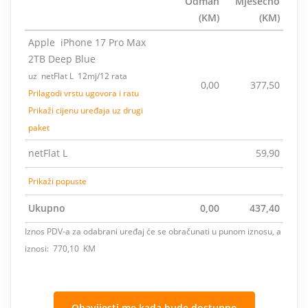
Odmah
Mjesečno
(KM)
(KM)
Apple iPhone 17 Pro Max
2TB Deep Blue
uz netFlat L 12mj/12 rata
0,00
377,50
Prilagodi vrstu ugovora i ratu
Prikaži cijenu uređaja uz drugi
paket
netFlat L
59,90
Prikaži popuste
Ukupno
0,00
437,40
Iznos PDV-a za odabrani uređaj će se obračunati u punom iznosu, a
iznosi: 770,10 KM
Obavijesti me kada bude dostupno