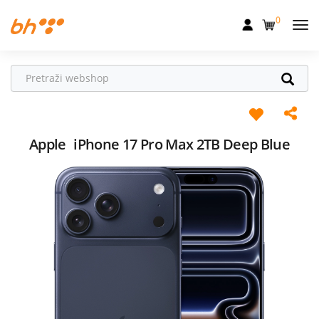
0
Mobilna
Fiksna
Internet
Televizija
Apple
iPhone 17 Pro Max 2TB Deep Blue
Dom
Uređaji
Pogodnosti
Akcije
Podrška