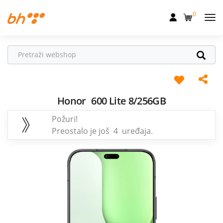
0
Mobilna
Fiksna
Internet
Televizija
Honor
600 Lite 8/256GB
Požuri!
Dom
Preostalo je još 4 uređaja.
Uređaji
Pogodnosti
Akcije
Podrška