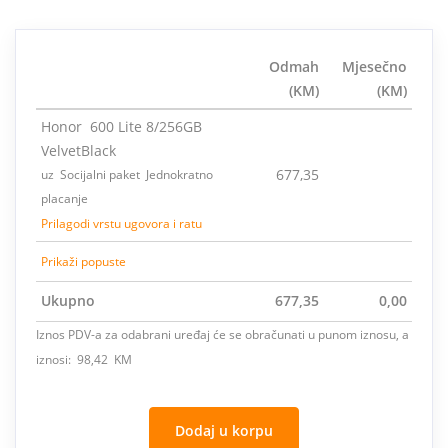
Odmah
Mjesečno
(KM)
(KM)
Honor 600 Lite 8/256GB
VelvetBlack
677,35
uz Socijalni paket Jednokratno
placanje
Prilagodi vrstu ugovora i ratu
Prikaži popuste
Ukupno
677,35
0,00
Iznos PDV-a za odabrani uređaj će se obračunati u punom iznosu, a
iznosi: 98,42 KM
Dodaj u korpu