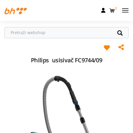
0
Mobilna
Fiksna
Internet
Televizija
Philips
usisivač FC9744/09
Dom
Uređaji
Pogodnosti
Akcije
Podrška