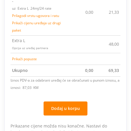
-
uz Extra L 24mj/24 rate
0,00
21,33
Prilagodi vrstu ugovora i ratu
Prikaži cijenu uređaja uz drugi
paket
Extra L
48,00
Opcija uz uređaj partnera
Prikaži popuste
Ukupno
0,00
69,33
Iznos PDV-a za odabrani uređaj će se obračunati u punom iznosu, a
iznosi: 87,03 KM
Dodaj u korpu
Prikazane cijene možda nisu konačne. Nastavi do