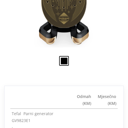
Odmah
Mjesečno
(KM)
(KM)
Tefal Parni generator
GV9823E1
-