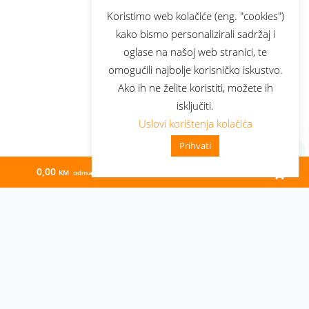
Koristimo web kolačiće (eng. "cookies")
kako bismo personalizirali sadržaj i
oglase na našoj web stranici, te
omogućili najbolje korisničko iskustvo.
Ako ih ne želite koristiti, možete ih
isključiti.
Uslovi korištenja kolačića
Prihvati
0,00
76,45
KM odmah
KM/mj