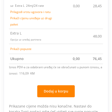
uz Extra L 24mj/24 rate
0,00
28,45
Prilagodi vrstu ugovora i ratu
Prikaži cijenu uređaja uz drugi
paket
Extra L
48,00
Opcija uz uređaj partnera
Prikaži popuste
Ukupno
0,00
76,45
Iznos PDV-a za odabrani uređaj će se obračunati u punom iznosu, a
iznosi: 116,09 KM
Dodaj u korpu
Prikazane cijene možda nisu konačne. Nastavi do
koraka Tvoji podaci gdje ćeš vidjeti sve svoje popuste.