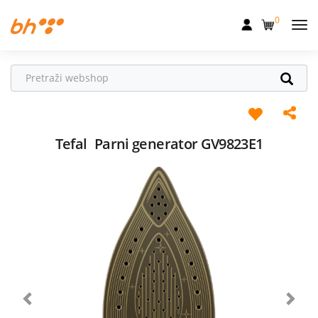
0
Mobilna
Fiksna
Internet
Televizija
Tefal
Parni generator GV9823E1
Dom
Uređaji
Pogodnosti
Akcije
Podrška