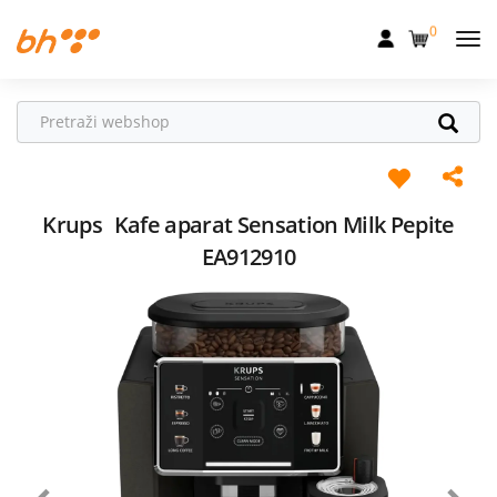
0
Mobilna
Fiksna
Internet
Televizija
Krups
Kafe aparat Sensation Milk Pepite
EA912910
Dom
Uređaji
Pogodnosti
Akcije
Podrška