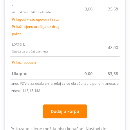
-
0,00
35,58
uz Extra L 24mj/24 rate
Prilagodi vrstu ugovora i ratu
Prikaži cijenu uređaja uz drugi
paket
Extra L
48,00
Opcija uz uređaj partnera
Prikaži popuste
Ukupno
0,00
83,58
Iznos PDV-a za odabrani uređaj će se obračunati u punom iznosu, a
iznosi: 145,15 KM
Dodaj u korpu
Prikazane cijene možda nisu konačne. Nastavi do