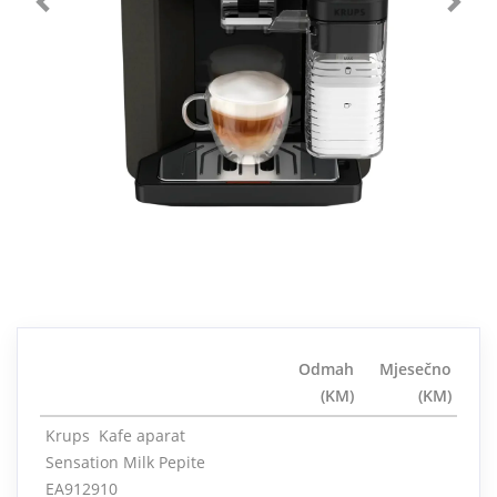
Odmah
Mjesečno
(KM)
(KM)
Krups Kafe aparat
Sensation Milk Pepite
EA912910