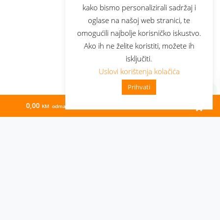
kako bismo personalizirali sadržaj i
oglase na našoj web stranici, te
omogućili najbolje korisničko iskustvo.
Ako ih ne želite koristiti, možete ih
isključiti.
Uslovi korištenja kolačića
Prihvati
0,00
69,33
KM odmah
KM/mj