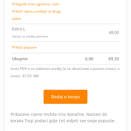
Prilagodi vrstu ugovora i ratu
Prikaži cijenu uređaja uz drugi
paket
Extra L
48,00
Opcija uz uređaj partnera
Prikaži popuste
Ukupno
0,00
69,33
Iznos PDV-a za odabrani uređaj će se obračunati u punom iznosu, a
iznosi: 87,03 KM
Dodaj u korpu
Prikazane cijene možda nisu konačne. Nastavi do
koraka Tvoji podaci gdje ćeš vidjeti sve svoje popuste.