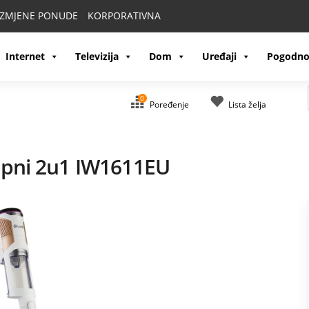
IZMJENE PONUDE
KORPORATIVNA
Internet
Televizija
Dom
Uređaji
Pogodno
0
Poređenje
Lista želja
tapni 2u1 IW1611EU