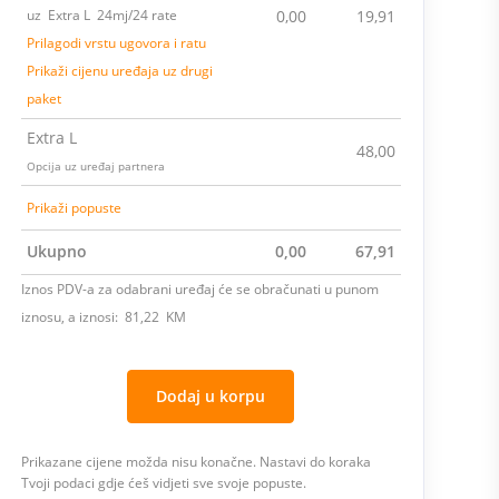
uz Extra L 24mj/24 rate
0,00
19,91
Prilagodi vrstu ugovora i ratu
Prikaži cijenu uređaja uz drugi
paket
Extra L
48,00
Opcija uz uređaj partnera
Prikaži popuste
Ukupno
0,00
67,91
Iznos PDV-a za odabrani uređaj će se obračunati u punom
iznosu, a iznosi: 81,22 KM
Dodaj u korpu
Prikazane cijene možda nisu konačne. Nastavi do koraka
Tvoji podaci gdje ćeš vidjeti sve svoje popuste.