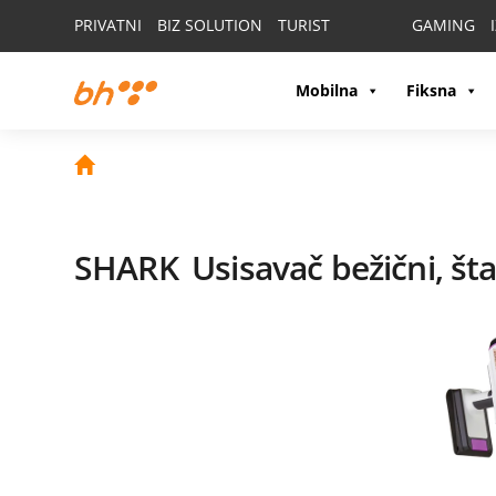
PRIVATNI
BIZ SOLUTION
TURIST
GAMING
Mobilna
Fiksna
SHARK
Usisavač bežični, š