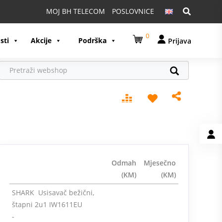
Pretraga:
MOJ BH TELECOM
POSLOVNICE
0
sti
Akcije
Podrška
Prijava
Odmah
Mjesečno
(KM)
(KM)
SHARK Usisavač bežični,
štapni 2u1 IW1611EU
-