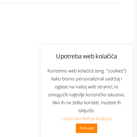
Program lojalnosti
Upotreba web kolačića
ecom
Bonus plus
usluga
Prijava za newsletter
Koristimo web kolačiće (eng. "cookies")
kako bismo personalizirali sadržaj i
oglase na našoj web stranici, te
Telecom
omogućili najbolje korisničko iskustvo.
Ako ih ne želite koristiti, možete ih
isključiti.
Uslovi korištenja kolačića
Prihvati
👋 Zdravo, kako mogu pomoći?