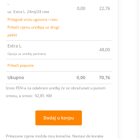
-
0,00
22,76
uz Extra L 24mj/24 rate
Prilagodi vrstu ugovora i ratu
Prikaži cijenu uređaja uz drugi
paket
Extra L
48,00
Opcija uz uređaj partnera
Prikaži popuste
Ukupno
0,00
70,76
Iznos PDV-a za odabrani uređaj će se obračunati u punom
iznosu, a iznosi: 92,85 KM
Dodaj u korpu
Prikazane cijene možda nisu konačne. Nastavi do koraka