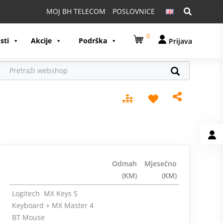
Pretraga:
MOJ BH TELECOM
POSLOVNICE
0
sti
Akcije
Podrška
Prijava
Odmah
Mjesečno
(KM)
(KM)
Logitech MX Keys S
Keyboard + MX Master 4
BT Mouse