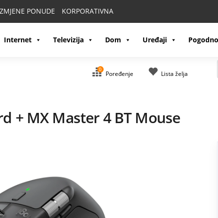
IZMJENE PONUDE
KORPORATIVNA
Internet
Televizija
Dom
Uređaji
Pogodno
0
Poređenje
Lista želja
rd + MX Master 4 BT Mouse