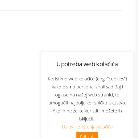
Program lojalnosti
Upotreba web kolačića
ecom
Bonus plus
usluga
Prijava za newsletter
Koristimo web kolačiće (eng. "cookies")
kako bismo personalizirali sadržaj i
oglase na našoj web stranici, te
Telecom
omogućili najbolje korisničko iskustvo.
Ako ih ne želite koristiti, možete ih
isključiti.
Uslovi korištenja kolačića
Prihvati
👋 Zdravo, kako mogu pomoći