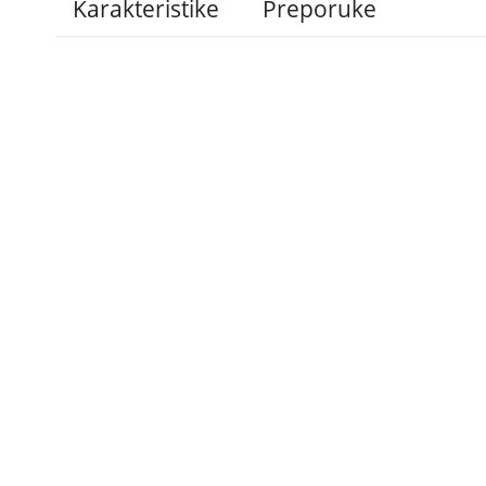
Karakteristike
Preporuke
Administracija
B2B
Nabavke i pozivi
Veleprodaja
Karijera
Partneri
Pristup informacijama
Sponzorstva
Arhiva vijesti
Donacije
Arhiva obavijesti
BH Telecom i SFF – 
filmske priče