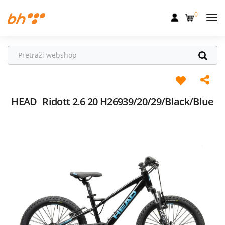
0
Mobilna
Fiksna
Internet
Televizija
HEAD
Ridott 2.6 20 H26939/20/29/Black/Blue
Dom
Uređaji
Pogodnosti
Akcije
Podrška