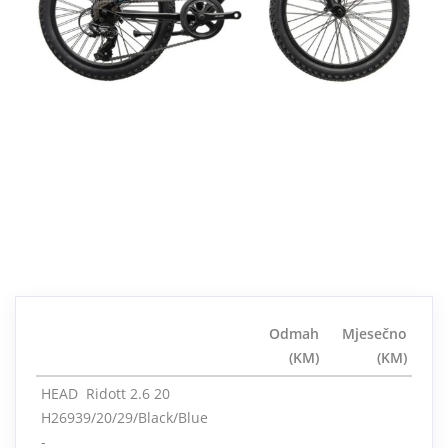
Odmah
Mjesečno
(KM)
(KM)
HEAD Ridott 2.6 20
H26939/20/29/Black/Blue
-