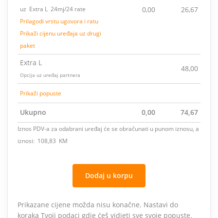
uz Extra L 24mj/24 rate
0,00
26,67
Prilagodi vrstu ugovora i ratu
Prikaži cijenu uređaja uz drugi
paket
Extra L
48,00
Opcija uz uređaj partnera
Prikaži popuste
Ukupno
0,00
74,67
Iznos PDV-a za odabrani uređaj će se obračunati u punom iznosu, a
iznosi: 108,83 KM
Dodaj u korpu
Prikazane cijene možda nisu konačne. Nastavi do
koraka Tvoji podaci gdje ćeš vidjeti sve svoje popuste.