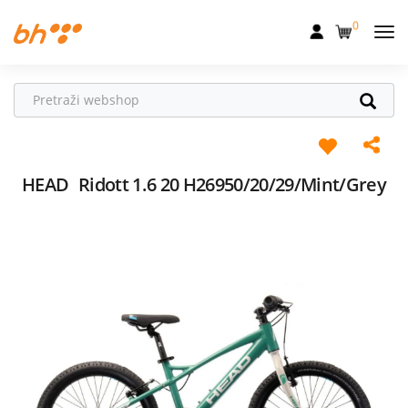
0
Mobilna
Fiksna
Internet
Televizija
HEAD
Ridott 1.6 20 H26950/20/29/Mint/Grey
Dom
Uređaji
Pogodnosti
Akcije
Podrška