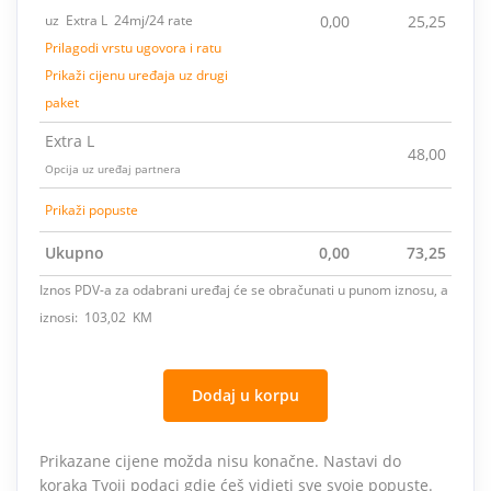
uz Extra L 24mj/24 rate
0,00
25,25
Prilagodi vrstu ugovora i ratu
Prikaži cijenu uređaja uz drugi
paket
Extra L
48,00
Opcija uz uređaj partnera
Prikaži popuste
Ukupno
0,00
73,25
Iznos PDV-a za odabrani uređaj će se obračunati u punom iznosu, a
iznosi: 103,02 KM
Dodaj u korpu
Prikazane cijene možda nisu konačne. Nastavi do
koraka Tvoji podaci gdje ćeš vidjeti sve svoje popuste.