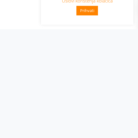
Uslovi korištenja kolačića
Prihvati
👋 Zdravo, kako mogu pomoći?