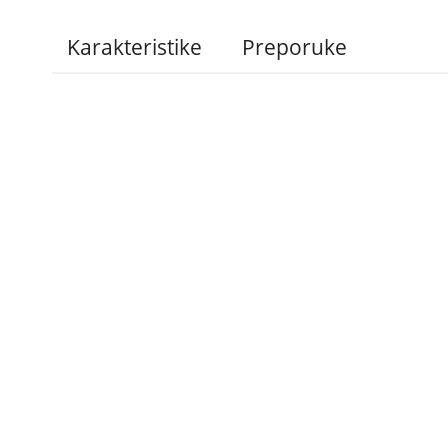
Karakteristike
Preporuke
Administracija
B2B
Nabavke i pozivi
Veleprodaja
Karijera
Partneri
Pristup informacijama
Sponzorstva
Arhiva vijesti
Donacije
Arhiva obavijesti
BH Telecom i SFF – 
filmske priče