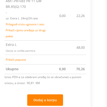
AMT-PR+vez PR 11 GW
BR.85(G) 170
-
0,00
22,26
uz Extra L 24mj/24 rate
Prilagodi vrstu ugovora i ratu
Prikaži cijenu uređaja uz drugi
paket
Extra L
48,00
Opcija uz uređaj partnera
Prikaži popuste
Ukupno
0,00
70,26
Iznos PDV-a za odabrani uređaj će se obračunati u punom
iznosu, a iznosi: 90,81 KM
Dodaj u korpu