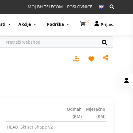
Pretraga:
MOJ BH TELECOM
POSLOVNICE
0
sti
Akcije
Podrška
Prijava
Odmah
Mjesečno
(KM)
(KM)
HEAD Ski set Shape V2