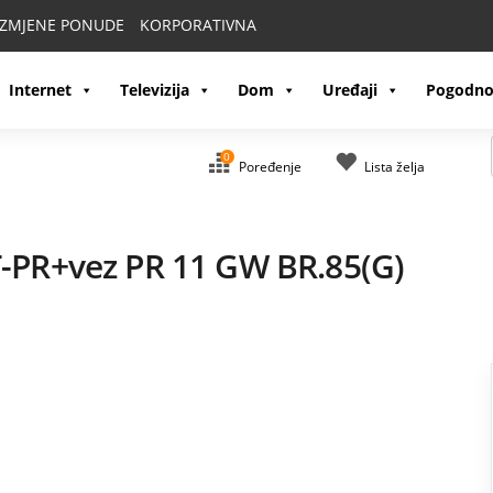
IZMJENE PONUDE
KORPORATIVNA
Internet
Televizija
Dom
Uređaji
Pogodno
0
Poređenje
Lista želja
T-PR+vez PR 11 GW BR.85(G)