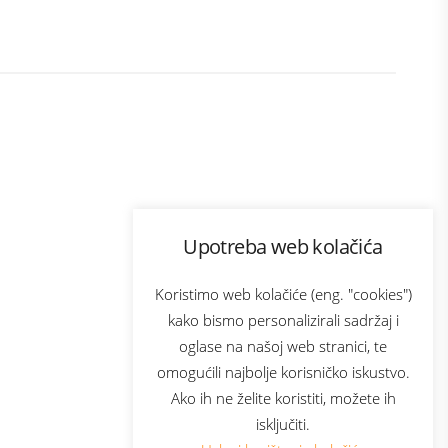
Program lojalnosti
Upotreba web kolačića
ecom
Bonus plus
usluga
Prijava za newsletter
Koristimo web kolačiće (eng. "cookies")
kako bismo personalizirali sadržaj i
oglase na našoj web stranici, te
Telecom
omogućili najbolje korisničko iskustvo.
Ako ih ne želite koristiti, možete ih
isključiti.