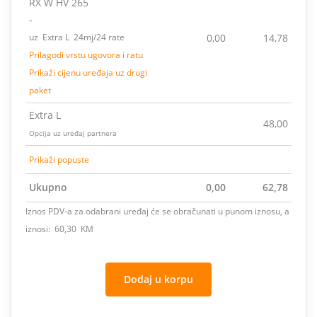
RX W HV 265
-
uz Extra L 24mj/24 rate
0,00
14,78
Prilagodi vrstu ugovora i ratu
Prikaži cijenu uređaja uz drugi
paket
Extra L
48,00
Opcija uz uređaj partnera
Prikaži popuste
Ukupno
0,00
62,78
Iznos PDV-a za odabrani uređaj će se obračunati u punom iznosu, a
iznosi: 60,30 KM
Dodaj u korpu