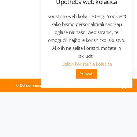
Upotreba web kolačića
Koristimo web kolačiće (eng. "cookies")
kako bismo personalizirali sadržaj i
oglase na našoj web stranici, te
omogućili najbolje korisničko iskustvo.
Ako ih ne želite koristiti, možete ih
isključiti.
Uslovi korištenja kolačića
Prihvati
0,00
62,78
KM odmah
KM/mj