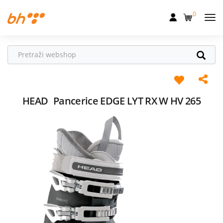
0
Mobilna
Fiksna
Internet
Televizija
HEAD
Pancerice EDGE LYT RX W HV 265
Dom
Uređaji
Pogodnosti
Akcije
Podrška