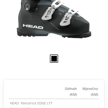
Odmah
Mjesečno
(KM)
(KM)
HEAD Pancerice EDGE LYT