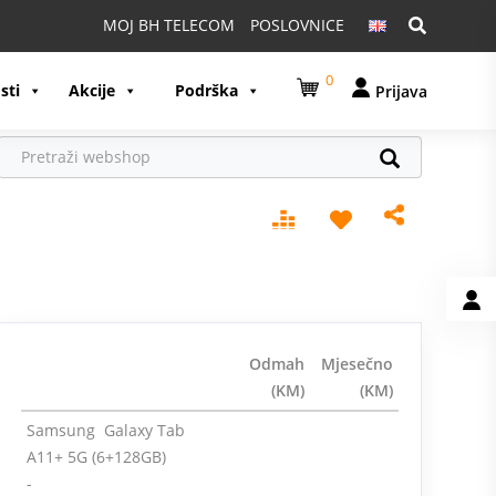
Pretraga:
MOJ BH TELECOM
POSLOVNICE
0
sti
Akcije
Podrška
Prijava
Odmah
Mjesečno
(KM)
(KM)
Samsung Galaxy Tab
A11+ 5G (6+128GB)
-