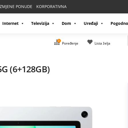
IZMJENE PONUDE
KORPORATIVNA
Internet
Televizija
Dom
Uređaji
Pogodno
0
Poređenje
Lista želja
5G (6+128GB)