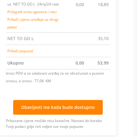
uz NET TO GO L 24mj/24 rate
0,00
18,89
Prilagodi vrstu ugovora i ratu
Prikaži cijenu uređaja uz drugi
paket
NET TO GO L
35,10
Prikaži popuste
Ukupno
0,00
53,99
Iznos PDV-a za odabrani uređaj će se obračunati u punom
iznosu, a iznosi: 77,08 KM
Obavijesti me kada bude dostupno
Prikazane cijene možda nisu konačne. Nastavi do koraka
Tvoji podaci gdje ćeš vidjeti sve svoje popuste.