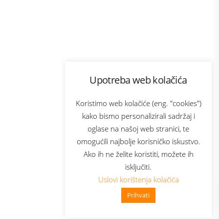
Program lojalnosti
Upotreba web kolačića
ecom
Bonus plus
usluga
Prijava za newsletter
Koristimo web kolačiće (eng. "cookies")
kako bismo personalizirali sadržaj i
oglase na našoj web stranici, te
Telecom
omogućili najbolje korisničko iskustvo.
Ako ih ne želite koristiti, možete ih
isključiti.
Uslovi korištenja kolačića
Prihvati
👋 Zdravo, kako mogu pomoći?