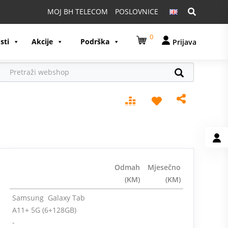
Pretraga:
MOJ BH TELECOM
POSLOVNICE
0
sti
Akcije
Podrška
Prijava
Odmah
Mjesečno
(KM)
(KM)
Samsung Galaxy Tab
A11+ 5G (6+128GB)
-