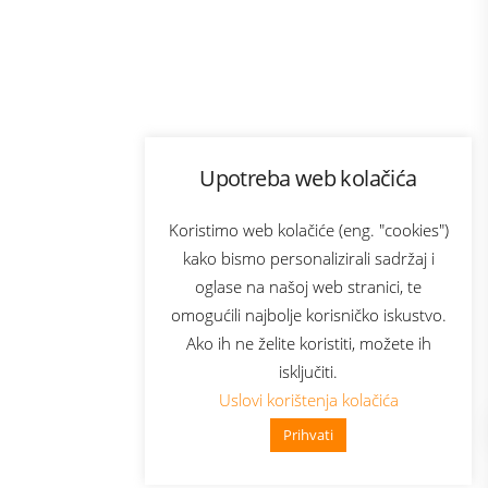
Program lojalnosti
Upotreba web kolačića
ecom
Bonus plus
usluga
Prijava za newsletter
Koristimo web kolačiće (eng. "cookies")
kako bismo personalizirali sadržaj i
oglase na našoj web stranici, te
Telecom
omogućili najbolje korisničko iskustvo.
Ako ih ne želite koristiti, možete ih
isključiti.
Uslovi korištenja kolačića
Prihvati
👋 Zdravo, kako mogu pomoći?