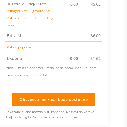
uz Extra M 12mj/12 rata
0,00
45,62
Prilagodi vrstu ugovora i ratu
Prikaži cijenu uređaja uz drugi
paket
Extra M
36,00
Prikaži popuste
Ukupno
0,00
81,62
Iznos PDV-a za odabrani uređaj će se obračunati u punom
iznosu, a iznosi: 93,06 KM
Obavijesti me kada bude dostupno
Prikazane cijene možda nisu konačne. Nastavi do koraka
Tvoji podaci gdje ćeš vidjeti sve svoje popuste.