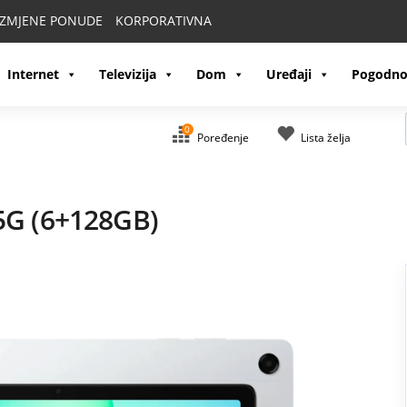
IZMJENE PONUDE
KORPORATIVNA
Internet
Televizija
Dom
Uređaji
Pogodno
0
Poređenje
Lista želja
5G (6+128GB)