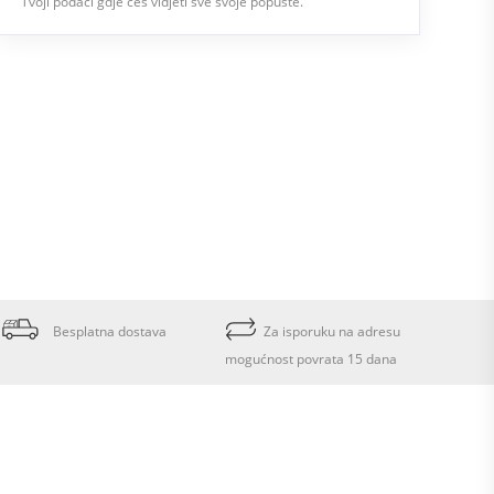
Tvoji podaci gdje ćeš vidjeti sve svoje popuste.
Besplatna dostava
Za isporuku na adresu
mogućnost povrata 15 dana