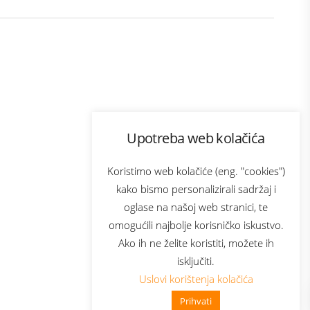
Program lojalnosti
Upotreba web kolačića
ecom
Bonus plus
usluga
Prijava za newsletter
Koristimo web kolačiće (eng. "cookies")
kako bismo personalizirali sadržaj i
oglase na našoj web stranici, te
Telecom
omogućili najbolje korisničko iskustvo.
Ako ih ne želite koristiti, možete ih
isključiti.
Uslovi korištenja kolačića
Prihvati
👋 Zdravo, kako mogu pomoći