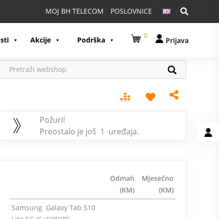
Pretraga:
MOJ BH TELECOM
POSLOVNICE
0
sti
Akcije
Podrška
Prijava
Požuri!
Preostalo je još 1 uređaja.
Odmah
Mjesečno
(KM)
(KM)
Samsung Galaxy Tab S10