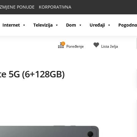
IZMJENE PONUDE
KORPORATIVNA
Internet
Televizija
Dom
Uređaji
Pogodno
0
Poređenje
Lista želja
te 5G (6+128GB)