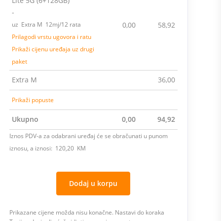
Lite 5G (6+128GB)
-
uz Extra M 12mj/12 rata
0,00
58,92
Prilagodi vrstu ugovora i ratu
Prikaži cijenu uređaja uz drugi
paket
Extra M
36,00
Prikaži popuste
Ukupno
0,00
94,92
Iznos PDV-a za odabrani uređaj će se obračunati u punom
iznosu, a iznosi: 120,20 KM
Dodaj u korpu
Prikazane cijene možda nisu konačne. Nastavi do koraka