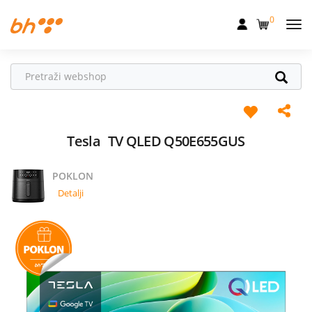
0
Mobilna
Fiksna
Internet
Televizija
Tesla
TV QLED Q50E655GUS
Dom
POKLON
Uređaji
Detalji
Pogodnosti
Akcije
Podrška