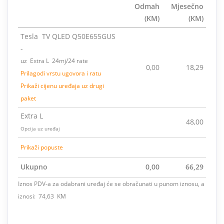
Odmah
Mjesečno
(KM)
(KM)
Tesla TV QLED Q50E655GUS
-
uz Extra L 24mj/24 rate
0,00
18,29
Prilagodi vrstu ugovora i ratu
Prikaži cijenu uređaja uz drugi
paket
Extra L
48,00
Opcija uz uređaj
Prikaži popuste
Ukupno
0,00
66,29
Iznos PDV-a za odabrani uređaj će se obračunati u punom iznosu, a
iznosi: 74,63 KM