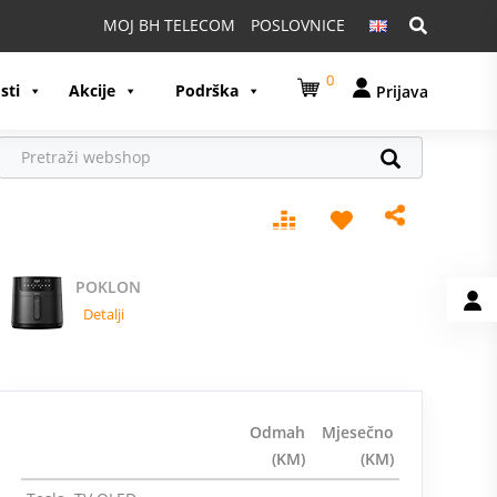
Pretraga:
MOJ BH TELECOM
POSLOVNICE
0
sti
Akcije
Podrška
Prijava
POKLON
Detalji
Odmah
Mjesečno
(KM)
(KM)