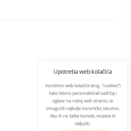
Program lojalnosti
Upotreba web kolačića
ecom
Bonus plus
usluga
Prijava za newsletter
Koristimo web kolačiće (eng. "cookies")
kako bismo personalizirali sadržaj i
oglase na našoj web stranici, te
Telecom
omogućili najbolje korisničko iskustvo.
Ako ih ne želite koristiti, možete ih
isključiti.