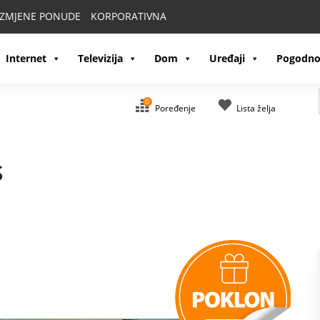
IZMJENE PONUDE
KORPORATIVNA
Internet
Televizija
Dom
Uređaji
Pogodno
0
Poređenje
Lista želja
S