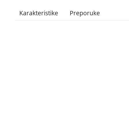
Karakteristike
Preporuke
Administracija
B2B
Nabavke i pozivi
Veleprodaja
Karijera
Partneri
Pristup informacijama
Sponzorstva
Arhiva vijesti
Donacije
Arhiva obavijesti
BH Telecom i SFF – 
filmske priče