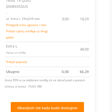
Tesla TV QLED
Q50E655GUS
-
uz Extra L 24mj/24 rate
0,00
18,29
Prilagodi vrstu ugovora i ratu
Prikaži cijenu uređaja uz drugi
paket
Extra L
48,00
Opcija uz uređaj
Prikaži popuste
Ukupno
0,00
66,29
Iznos PDV-a za odabrani uređaj će se obračunati u punom
iznosu, a iznosi: 74,63 KM
Obavijesti me kada bude dostupno