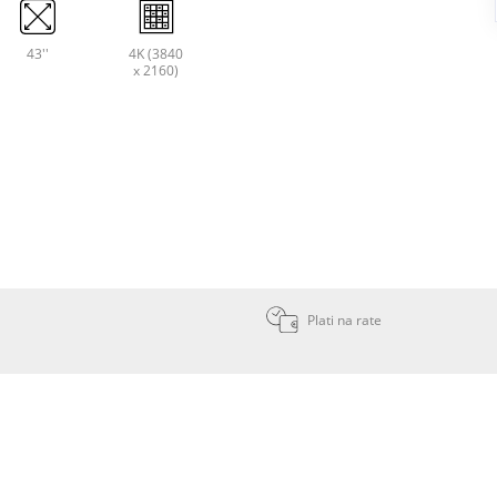
43''
4K (3840
x 2160)
Plati na rate