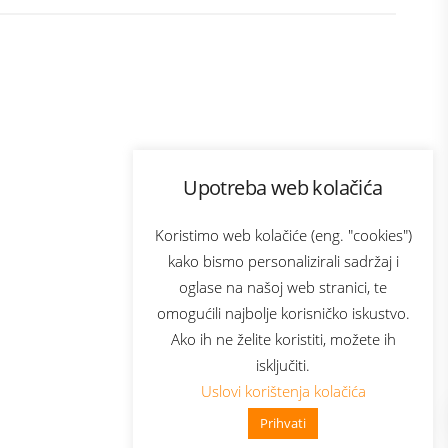
Program lojalnosti
Upotreba web kolačića
ecom
Bonus plus
usluga
Prijava za newsletter
Koristimo web kolačiće (eng. "cookies")
kako bismo personalizirali sadržaj i
oglase na našoj web stranici, te
Telecom
omogućili najbolje korisničko iskustvo.
Ako ih ne želite koristiti, možete ih
isključiti.
Uslovi korištenja kolačića
Prihvati
👋 Zdravo, kako mogu pomoći?