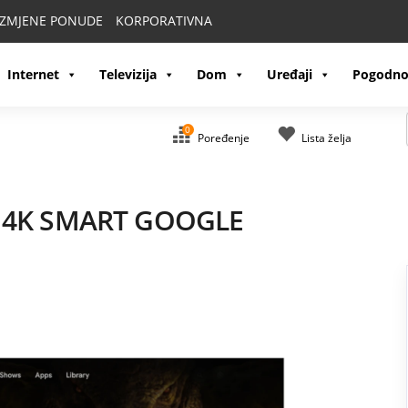
IZMJENE PONUDE
KORPORATIVNA
Internet
Televizija
Dom
Uređaji
Pogodno
0
Poređenje
Lista želja
0 4K SMART GOOGLE