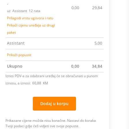
-
0,00
29,84
uz Assistant 12 rata
Prilagodi vrstu ugovora i ratu
Prikaži cijenu uređaja uz drugi
paket
Assistant
5,00
Prikaži popuste
Ukupno
0,00
34,84
Iznos PDV-a za odabrani uređaj će se obračunati u punom
iznosu, a iznosi: 60,88 KM
Dodaj u korpu
Prikazane cijene možda nisu konačne. Nastavi do koraka
Tvoji podaci gdje ćeš vidjeti sve svoje popuste.