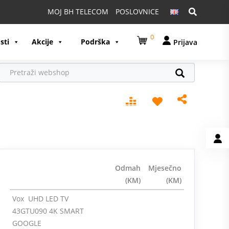
Pretraga:
MOJ BH TELECOM
POSLOVNICE
0
sti
Akcije
Podrška
Prijava
Odmah
Mjesečno
(KM)
(KM)
Vox UHD LED TV
43GTU090 4K SMART
GOOGLE