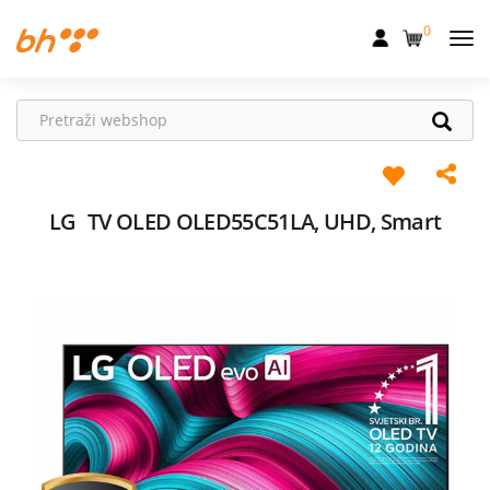
0
Mobilna
Fiksna
Internet
Televizija
LG
TV OLED OLED55C51LA, UHD, Smart
Dom
Uređaji
Pogodnosti
Akcije
Podrška