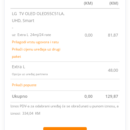
(KM)
(KM)
LG TV OLED OLED55C51LA,
UHD, Smart
-
uz Extra L 24mj/24 rate
0,00
81,87
Prilagodi vrstu ugovora i ratu
Prikaži cijenu uređaja uz drugi
paket
Extra L
48,00
Opcija uz uređaj partnera
Prikaži popuste
Ukupno
0,00
129,87
Iznos PDV-a za odabrani uređaj će se obračunati u punom iznosu, a
iznosi: 334,04 KM