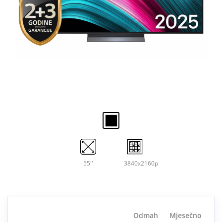
55''
3840x2160p
Odmah
Mjesečno