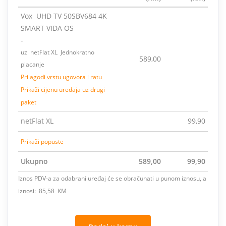
Vox UHD TV 50SBV684 4K
SMART VIDA OS
-
uz netFlat XL Jednokratno
589,00
placanje
Prilagodi vrstu ugovora i ratu
Prikaži cijenu uređaja uz drugi
paket
netFlat XL
99,90
Prikaži popuste
Ukupno
589,00
99,90
Iznos PDV-a za odabrani uređaj će se obračunati u punom iznosu, a
iznosi: 85,58 KM