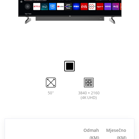
50''
3840 × 2160
(4K UHD)
Odmah
Mjesečno
(KM)
(KM)