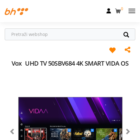
0
Mobilna
Fiksna
Internet
Televizija
Vox
UHD TV 50SBV684 4K SMART VIDA OS
Dom
Uređaji
Pogodnosti
Akcije
Podrška