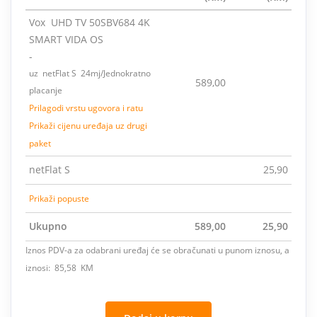
Vox UHD TV 50SBV684 4K
SMART VIDA OS
-
uz netFlat S 24mj/Jednokratno
589,00
placanje
Prilagodi vrstu ugovora i ratu
Prikaži cijenu uređaja uz drugi
paket
netFlat S
25,90
Prikaži popuste
Ukupno
589,00
25,90
Iznos PDV-a za odabrani uređaj će se obračunati u punom iznosu, a
iznosi: 85,58 KM