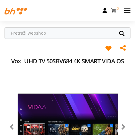
0
Mobilna
Fiksna
Internet
Televizija
Vox
UHD TV 50SBV684 4K SMART VIDA OS
Dom
Uređaji
Pogodnosti
Akcije
Podrška