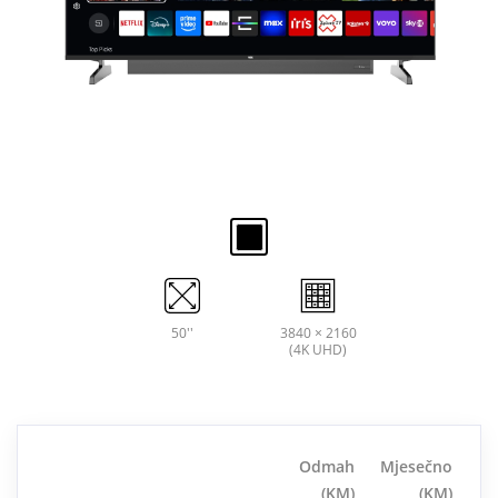
50''
3840 × 2160
(4K UHD)
Odmah
Mjesečno
(KM)
(KM)