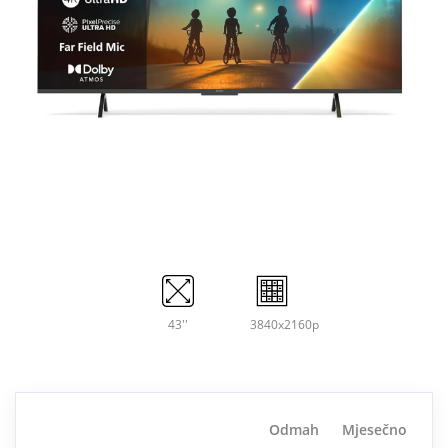
43''
3840x2160p
Odmah
Mjesečno