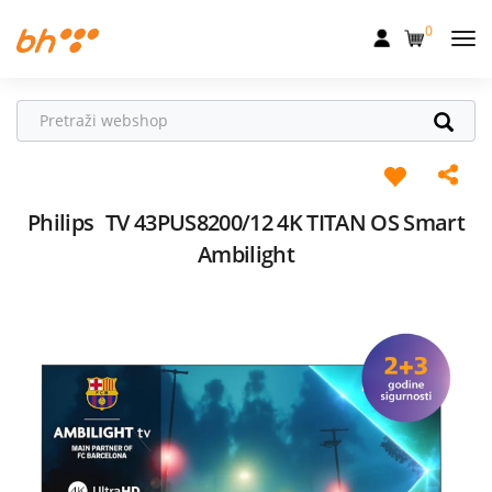
0
Mobilna
Fiksna
Internet
Televizija
Philips
TV 43PUS8200/12 4K TITAN OS Smart
Ambilight
Dom
Uređaji
Pogodnosti
Akcije
Podrška