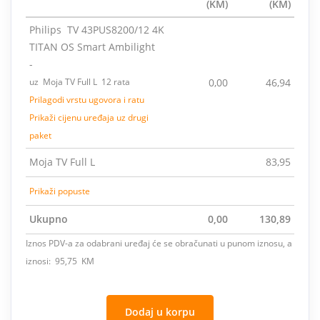
(KM)
(KM)
Philips TV 43PUS8200/12 4K
TITAN OS Smart Ambilight
-
uz Moja TV Full L 12 rata
0,00
46,94
Prilagodi vrstu ugovora i ratu
Prikaži cijenu uređaja uz drugi
paket
Moja TV Full L
83,95
Prikaži popuste
Ukupno
0,00
130,89
Iznos PDV-a za odabrani uređaj će se obračunati u punom iznosu, a
iznosi: 95,75 KM
Dodaj u korpu