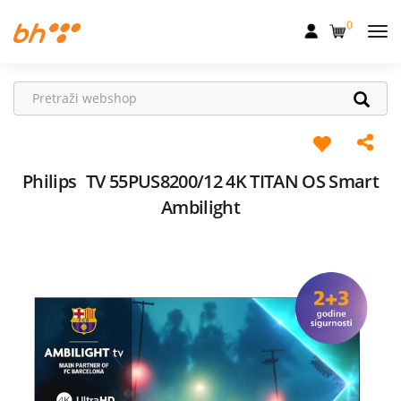
0
Mobilna
Fiksna
Internet
Televizija
Philips
TV 55PUS8200/12 4K TITAN OS Smart
Ambilight
Dom
Uređaji
Pogodnosti
Akcije
Podrška