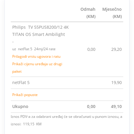
Odmah
Mjesečno
(KM)
(KM)
Philips TV 55PUS8200/12 4K
TITAN OS Smart Ambilight
-
uz netFlat 5 24mj/24 rate
0,00
29,20
Prilagodi vrstu ugovora i ratu
Prikaži cijenu uređaja uz drugi
paket
netFlat 5
19,90
Prikaži popuste
Ukupno
0,00
49,10
Iznos PDV-a za odabrani uređaj će se obračunati u punom iznosu, a
iznosi: 119,15 KM