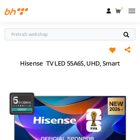
0
Mobilna
Fiksna
Internet
Televizija
Hisense
TV LED 55A6S, UHD, Smart
Dom
Uređaji
Pogodnosti
Akcije
Podrška