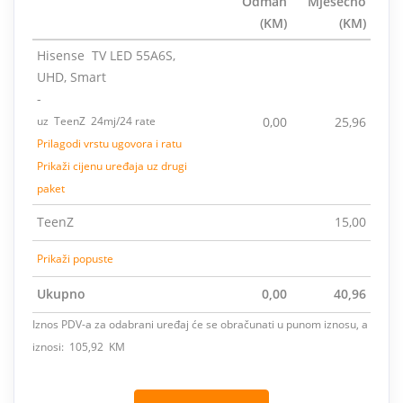
Odmah
Mjesečno
(KM)
(KM)
Hisense TV LED 55A6S,
UHD, Smart
-
uz TeenZ 24mj/24 rate
0,00
25,96
Prilagodi vrstu ugovora i ratu
Prikaži cijenu uređaja uz drugi
paket
TeenZ
15,00
Prikaži popuste
Ukupno
0,00
40,96
Iznos PDV-a za odabrani uređaj će se obračunati u punom iznosu, a
iznosi: 105,92 KM