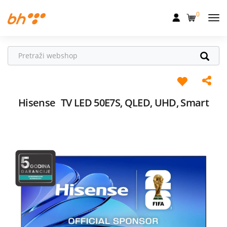
0
Mobilna
Fiksna
Internet
Televizija
Hisense
TV LED 50E7S, QLED, UHD, Smart
Dom
Uređaji
Pogodnosti
Akcije
Podrška