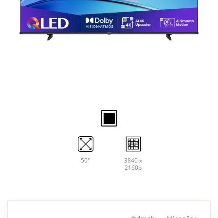
50''
3840 x
2160p