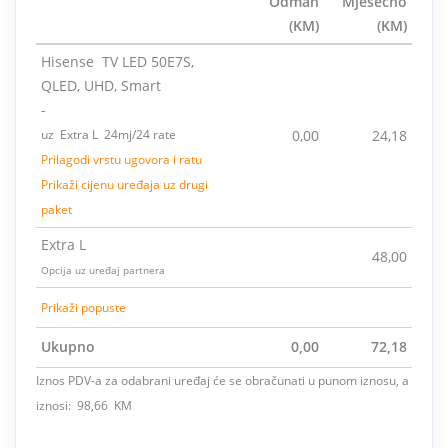
Odmah
Mjesečno
(KM)
(KM)
Hisense TV LED 50E7S,
QLED, UHD, Smart
-
uz Extra L 24mj/24 rate
0,00
24,18
Prilagodi vrstu ugovora i ratu
Prikaži cijenu uređaja uz drugi
paket
Extra L
48,00
Opcija uz uređaj partnera
Prikaži popuste
Ukupno
0,00
72,18
Iznos PDV-a za odabrani uređaj će se obračunati u punom iznosu, a
iznosi: 98,66 KM