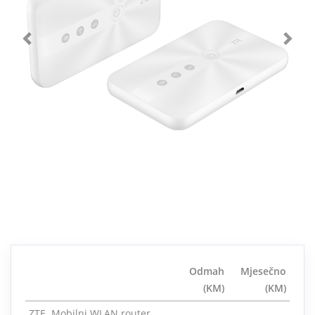
Odmah
Mjesečno
(KM)
(KM)
ZTE Mobilni WLAN router