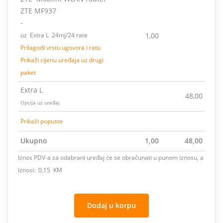
ZTE MF937
-
uz Extra L 24mj/24 rate
1,00
Prilagodi vrstu ugovora i ratu
Prikaži cijenu uređaja uz drugi
paket
Extra L
48,00
Opcija uz uređaj
Prikaži popuste
Ukupno
1,00
48,00
Iznos PDV-a za odabrani uređaj će se obračunati u punom iznosu, a
iznosi: 0,15 KM
Dodaj u korpu