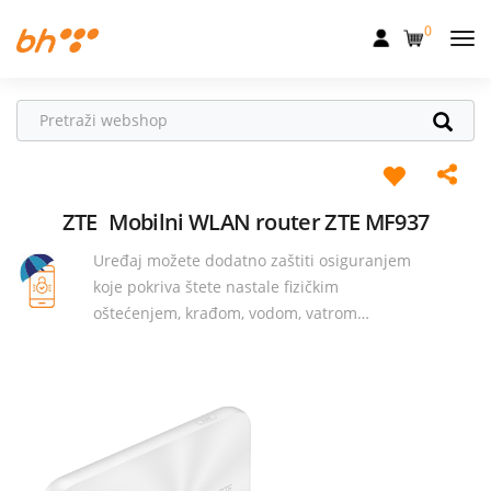
0
Mobilna
Fiksna
Internet
Televizija
ZTE
Mobilni WLAN router ZTE MF937
Uređaj možete dodatno zaštiti osiguranjem
Dom
koje pokriva štete nastale fizičkim
Uređaji
oštećenjem, krađom, vodom, vatrom…
Pogodnosti
Akcije
Podrška