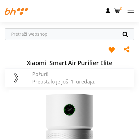
0
Mobilna
Fiksna
Internet
Televizija
Xiaomi
Smart Air Purifier Elite
Požuri!
Dom
Preostalo je još 1 uređaja.
Uređaji
Pogodnosti
Akcije
Podrška