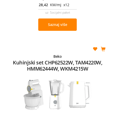
28,42
KM/mj x12
uz Socijalni paket
Saznaj više
Beko
Kuhinjski set CHP62522W, TAM4220W,
HMM62444W, WKM4215W