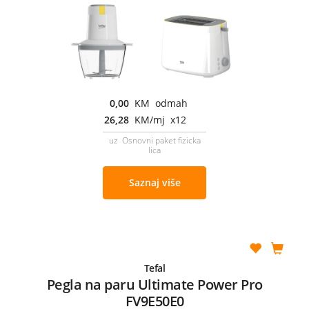
0,00
KM odmah
26,28
KM/mj x12
uz Osnovni paket fizicka
lica
Saznaj više
Tefal
Pegla na paru Ultimate Power Pro
FV9E50E0