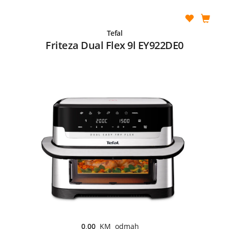
Tefal
Friteza Dual Flex 9l EY922DE0
0,00
KM odmah