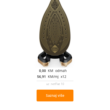
0,00
KM odmah
56,91
KM/mj x12
uz netFlat 10
Saznaj više