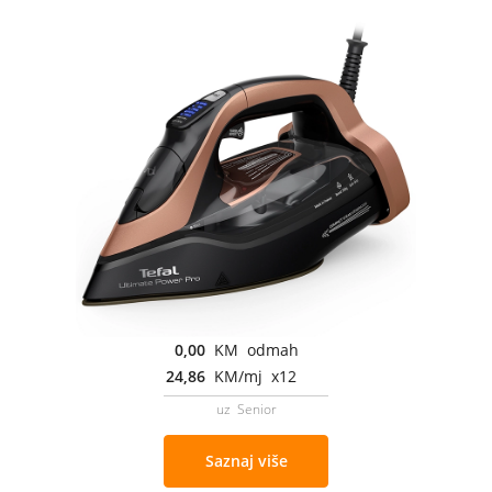
0,00
KM odmah
24,86
KM/mj x12
uz Senior
Saznaj više