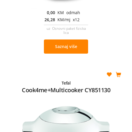
0,00
KM odmah
26,28
KM/mj x12
uz Osnovni paket fizicka
lica
Saznaj više
Tefal
Cook4me+Multicooker CY851130