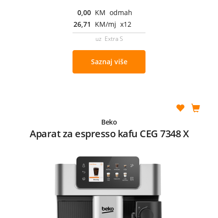
0,00
KM odmah
26,71
KM/mj x12
uz Extra S
Saznaj više
Beko
Aparat za espresso kafu CEG 7348 X