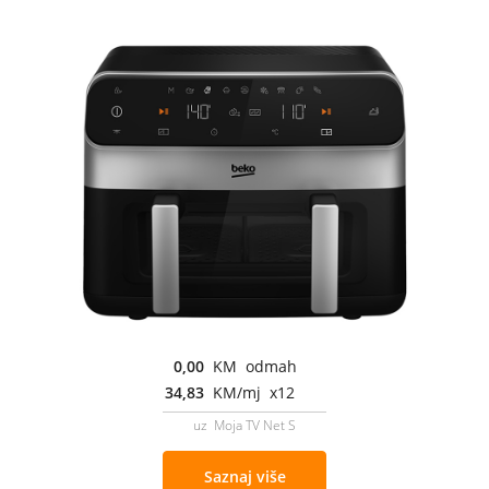
0,00
KM odmah
34,83
KM/mj x12
uz Moja TV Net S
Saznaj više