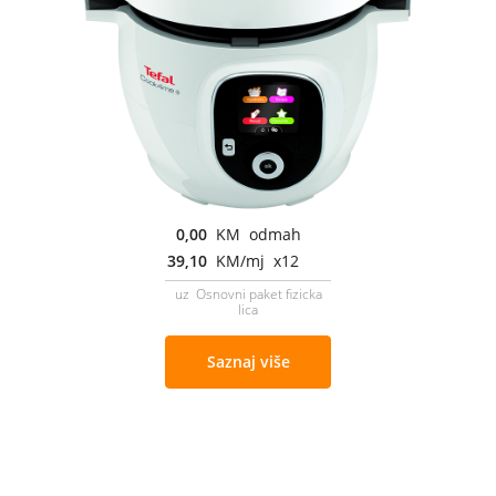
0,00
KM odmah
39,10
KM/mj x12
uz Osnovni paket fizicka
lica
Saznaj više