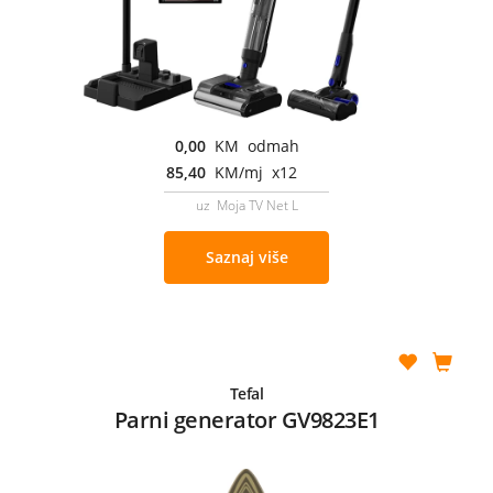
0,00
KM odmah
85,40
KM/mj x12
uz Moja TV Net L
Saznaj više
Tefal
Parni generator GV9823E1