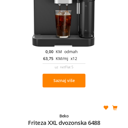
0,00
KM odmah
63,75
KM/mj x12
uz netFlat 5
Saznaj više
Beko
Friteza XXL dvozonska 6488