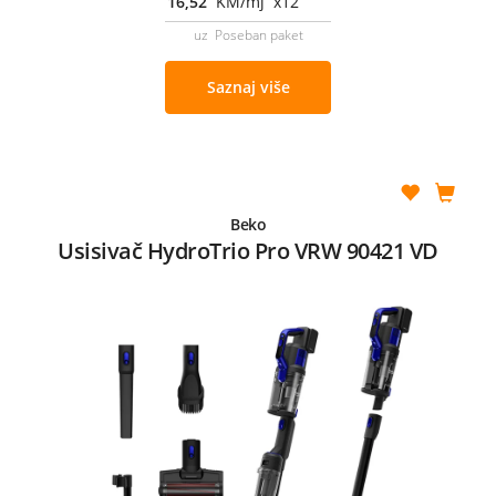
16,52
KM/mj x12
uz Poseban paket
Saznaj više
Beko
Usisivač HydroTrio Pro VRW 90421 VD